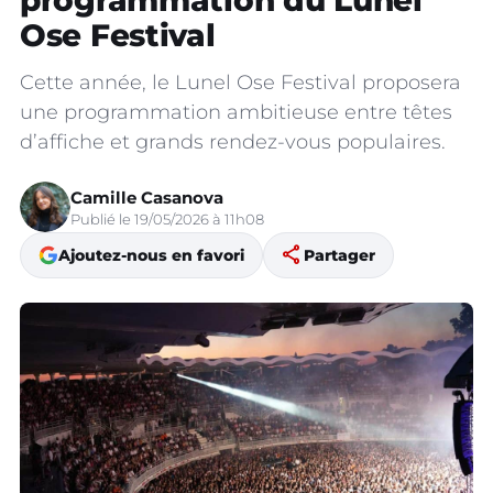
programmation du Lunel
Ose Festival
Cette année, le Lunel Ose Festival proposera
une programmation ambitieuse entre têtes
d’affiche et grands rendez-vous populaires.
Camille Casanova
Publié le 19/05/2026 à 11h08
share
Ajoutez-nous en favori
Partager