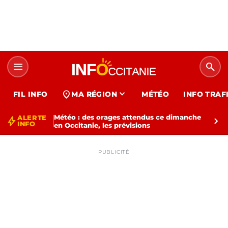
menu
search
expand_more
location_on
FIL INFO
MA RÉGION
MÉTÉO
INFO TRAF
Météo : des orages attendus ce dimanche
ALERTE
bolt
chevron_right
INFO
en Occitanie, les prévisions
PUBLICITÉ