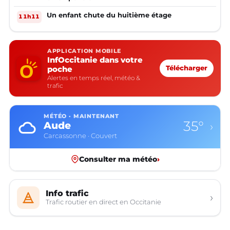
Un enfant chute du huitième étage
11h11
APPLICATION MOBILE
InfOccitanie dans votre
poche
Télécharger
Alertes en temps réel, météo &
trafic
MÉTÉO · MAINTENANT
35°
Aude
›
Carcassonne · Couvert
Consulter ma météo
›
Info trafic
›
Trafic routier en direct en Occitanie