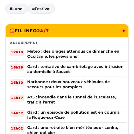
#Lunel
#Festival
FIL INFO
24/7
AUJOURD'HUI
Météo : des orages attendus ce dimanche en
17h10
Occitanie, les prévisions
Gard : tentative de cambriolage avec intrusion
16h39
au domicile à Sauzet
Narbonne : deux nouveaux véhicules de
16h10
secours pour les pompiers
A75 : incendie dans le tunnel de l'Escalette,
15h17
trafic à l'arrêt
Gard : un épisode de pollution est en cours à
14h37
la Roque-sur-Cèze
Gard : une retraite bien méritée pour Lenka,
12h02
chien policier