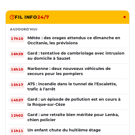
FIL INFO
24/7
AUJOURD'HUI
Météo : des orages attendus ce dimanche en
17h10
Occitanie, les prévisions
Gard : tentative de cambriolage avec intrusion
16h39
au domicile à Sauzet
Narbonne : deux nouveaux véhicules de
16h10
secours pour les pompiers
A75 : incendie dans le tunnel de l'Escalette,
15h17
trafic à l'arrêt
Gard : un épisode de pollution est en cours à
14h37
la Roque-sur-Cèze
Gard : une retraite bien méritée pour Lenka,
12h02
chien policier
Un enfant chute du huitième étage
11h11