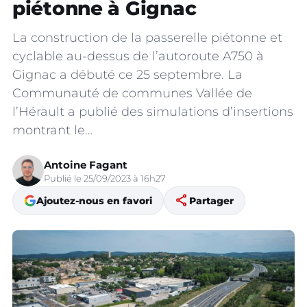
piétonne à Gignac
La construction de la passerelle piétonne et
cyclable au-dessus de l’autoroute A750 à
Gignac a débuté ce 25 septembre. La
Communauté de communes Vallée de
l’Hérault a publié des simulations d’insertions
montrant le…
Antoine Fagant
Publié le 25/09/2023 à 16h27
share
Ajoutez-nous en favori
Partager