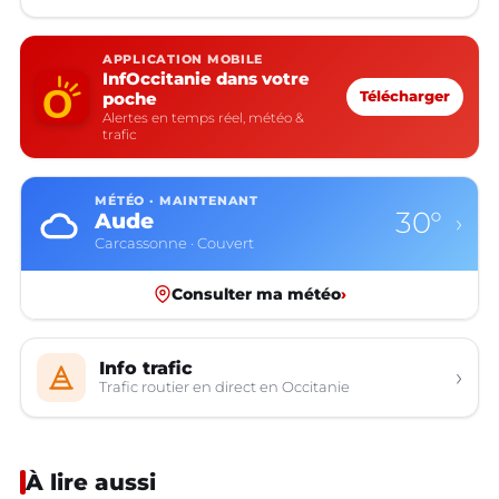
APPLICATION MOBILE
InfOccitanie dans votre
poche
Télécharger
Alertes en temps réel, météo &
trafic
MÉTÉO · MAINTENANT
30°
Aude
›
Carcassonne · Couvert
Consulter ma météo
›
Info trafic
›
Trafic routier en direct en Occitanie
À lire aussi