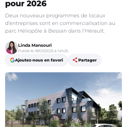
pour 2026
Deux nouveaux programmes de locaux
d’entreprises sont en commercialisation au
parc Héliopôle à Bessan dans l’Hérault.
Linda Mansouri
Publié le 18/03/2025 à 14h25
share
Ajoutez-nous en favori
Partager