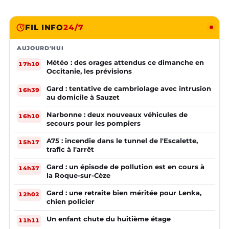
FIL INFO
24/7
AUJOURD'HUI
Météo : des orages attendus ce dimanche en
17h10
Occitanie, les prévisions
Gard : tentative de cambriolage avec intrusion
16h39
au domicile à Sauzet
Narbonne : deux nouveaux véhicules de
16h10
secours pour les pompiers
A75 : incendie dans le tunnel de l'Escalette,
15h17
trafic à l'arrêt
Gard : un épisode de pollution est en cours à
14h37
la Roque-sur-Cèze
Gard : une retraite bien méritée pour Lenka,
12h02
chien policier
Un enfant chute du huitième étage
11h11