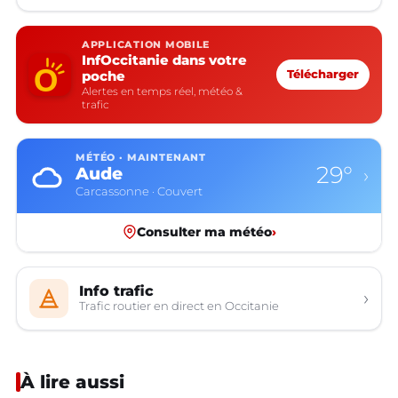
APPLICATION MOBILE
InfOccitanie dans votre
poche
Télécharger
Alertes en temps réel, météo &
trafic
MÉTÉO · MAINTENANT
29°
Aude
›
Carcassonne · Couvert
Consulter ma météo
›
Info trafic
›
Trafic routier en direct en Occitanie
À lire aussi