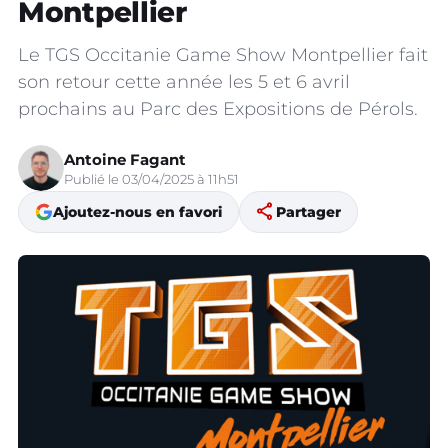
Montpellier
Le TGS Occitanie Game Show Montpellier fait
son retour cette année les 5 et 6 avril
prochains au Parc des Expositions de Pérols.
Antoine Fagant
Publié le 03/04/2025 à 11h51
share
Ajoutez-nous en favori
Partager