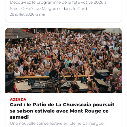
Découvrez le programme de la fête votive 2026 à
Saint Geniès de Malgoirès dans le Gard.
28 juillet 2026
2 min
AGENDA
Gard : le Patio de La Churascaia poursuit
sa saison estivale avec Mont Rouge ce
samedi
Une nouvelle soirée festive en pleine Camargue !