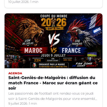
10 juillet 2026
1 min
AGENDA
Saint-Geniès-de-Malgoirès : diffusion du
match France - Maroc sur écran géant ce
soir
Les passionnés de football ont rendez-vous ce jeudi
soir à Saint-Geniès-de-Malgoirès pour vivre ensemble
l'un des temps forts de la Coupe du Monde 2026.
9 juillet 2026
1 min