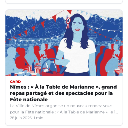
GARD
Nîmes : « À la Table de Marianne », grand
repas partagé et des spectacles pour la
Fête nationale
La Ville de Nîmes organise un nouveau rendez-vous
pour la Fête nationale : « À la Table de Marianne », le 13
juillet prochain.
28 juin 2026
1 min