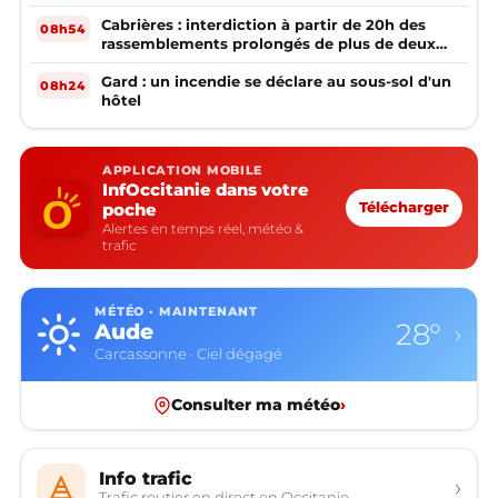
Cabrières : interdiction à partir de 20h des
08h54
rassemblements prolongés de plus de deux
mineurs non accompagnés d'un adulte
Gard : un incendie se déclare au sous-sol d'un
08h24
hôtel
APPLICATION MOBILE
InfOccitanie dans votre
poche
Télécharger
Alertes en temps réel, météo &
trafic
MÉTÉO · MAINTENANT
24°
Aveyron
›
Rodez · Ciel dégagé
Consulter ma météo
›
Info trafic
›
Trafic routier en direct en Occitanie