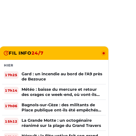
FIL INFO
24/7
HIER
Gard : un incendie au bord de l'A9 près
17h25
de Bezouce
Météo : baisse du mercure et retour
17h14
des orages ce week-end, où vont-ils
frapper ?
Bagnols-sur-Cèze : des militants de
17h06
Place publique ont-ils été empêchés
de tracter par la mairie ?
La Grande Motte : un octogénaire
15h12
réanimé sur la plage du Grand Travers
Hérault : la fête votive fait son grand