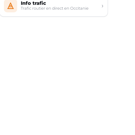
Info trafic
›
Trafic routier en direct en Occitanie