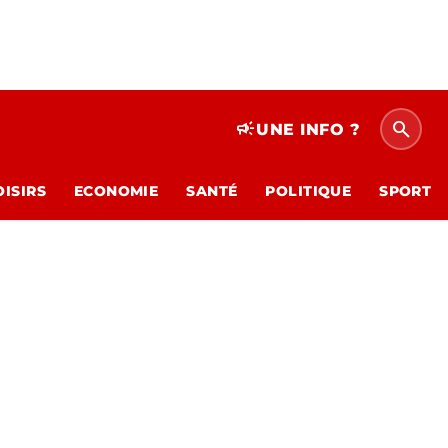
search
campaign
UNE INFO ?
OISIRS
ECONOMIE
SANTÉ
POLITIQUE
SPORT