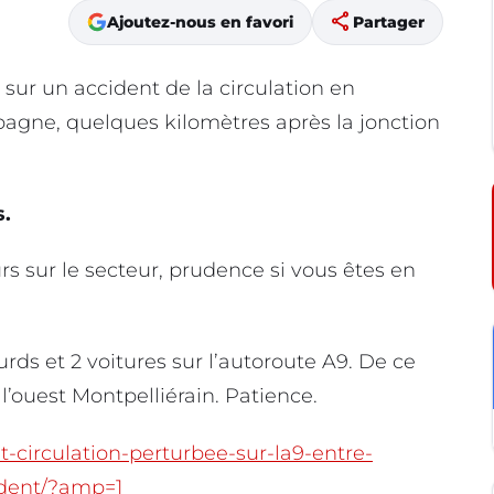
share
Ajoutez-nous en favori
Partager
sur un accident de la circulation en
spagne, quelques kilomètres après la jonction
s.
s sur le secteur, prudence si vous êtes en
urds et 2 voitures sur l’autoroute A9. De ce
r l’ouest Montpelliérain. Patience.
lt-circulation-perturbee-sur-la9-entre-
ident/?amp=1