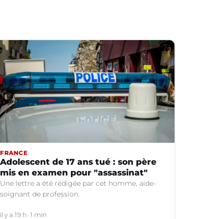
FRANCE
Adolescent de 17 ans tué : son père
mis en examen pour "assassinat"
Une lettre a été rédigée par cet homme, aide-
soignant de profession.
il y a 19 h
1 min