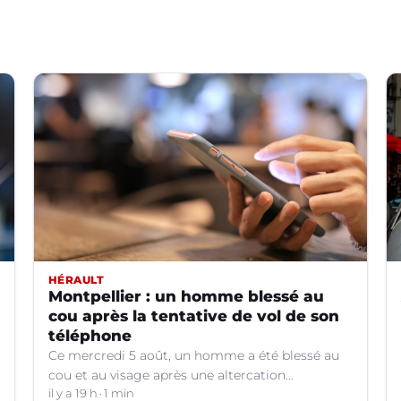
HÉRAULT
Montpellier : un homme blessé au
cou après la tentative de vol de son
téléphone
Ce mercredi 5 août, un homme a été blessé au
cou et au visage après une altercation
concernant un téléphone portable à Montpellier
il y a 19 h
1 min