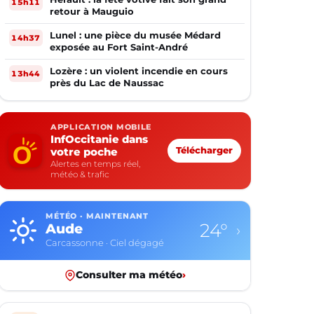
15h11
retour à Mauguio
Lunel : une pièce du musée Médard
14h37
exposée au Fort Saint-André
Lozère : un violent incendie en cours
13h44
près du Lac de Naussac
APPLICATION MOBILE
InfOccitanie dans
votre poche
Télécharger
Alertes en temps réel,
météo & trafic
MÉTÉO · MAINTENANT
24°
Aude
›
Carcassonne · Ciel dégagé
Consulter ma météo
›