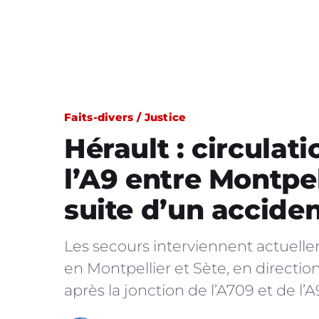
Faits-divers / Justice
Hérault : circulat
l’A9 entre Montpell
suite d’un accide
Les secours interviennent actuelle
en Montpellier et Sète, en directi
après la jonction de l’A709 et de l