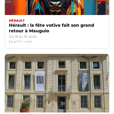
HÉRAULT
Hérault : la fête votive fait son grand
retour à Mauguio
Du 8 au 16 août.
il y a 7 h
1 min