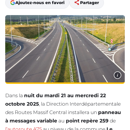
share
Ajoutez-nous en favori
Partager
i
Dans la
nuit du mardi 21 au mercredi 22
octobre 2025
, la Direction Interdépartementale
des Routes Massif Central installera un
panneau
à messages variable
au
point repère 259
de
l’autoroute A75
au niveau de la commune
Le