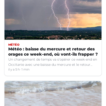
MÉTÉO
Météo : baisse du mercure et retour des
orages ce week-end, où vont-ils frapper ?
Un changement de temps va s'opérer ce week-end en
Occitanie avec une baisse du mercure et le retour
d'orages dans certains départements.
il y a 5 h
1 min