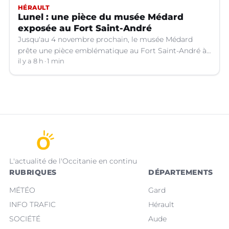
HÉRAULT
Lunel : une pièce du musée Médard
exposée au Fort Saint-André
Jusqu'au 4 novembre prochain, le musée Médard
prête une pièce emblématique au Fort Saint-André à
Villeneuve-lez-Avignon (Gard).
il y a 8 h
1 min
L'actualité de l'Occitanie en continu
RUBRIQUES
DÉPARTEMENTS
MÉTÉO
Gard
INFO TRAFIC
Hérault
SOCIÉTÉ
Aude