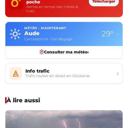
poche
Télécharger
Alertes en temps réel, météo &
trafic
MÉTÉO · MAINTENANT
29°
Aude
›
Carcassonne · Ciel dégagé
Consulter ma météo
›
Info trafic
›
Trafic routier en direct en Occitanie
À lire aussi