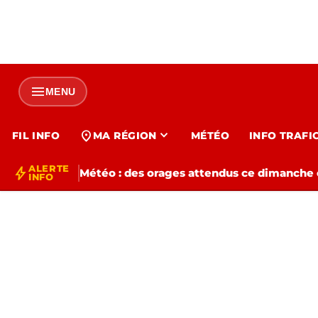
menu
MENU
expand_more
location_on
FIL INFO
MA RÉGION
MÉTÉO
INFO TRAFI
ALERTE
bolt
Météo : des orages attendus ce dimanche e
INFO