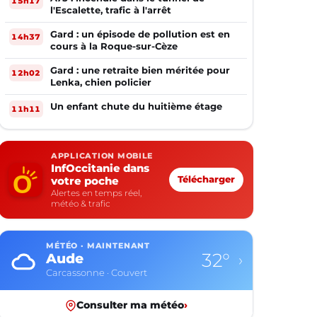
15h17
l'Escalette, trafic à l'arrêt
Gard : un épisode de pollution est en
14h37
cours à la Roque-sur-Cèze
Gard : une retraite bien méritée pour
12h02
Lenka, chien policier
Un enfant chute du huitième étage
11h11
APPLICATION MOBILE
InfOccitanie dans
votre poche
Télécharger
Alertes en temps réel,
météo & trafic
MÉTÉO · MAINTENANT
32°
Aude
›
Carcassonne · Couvert
Consulter ma météo
›