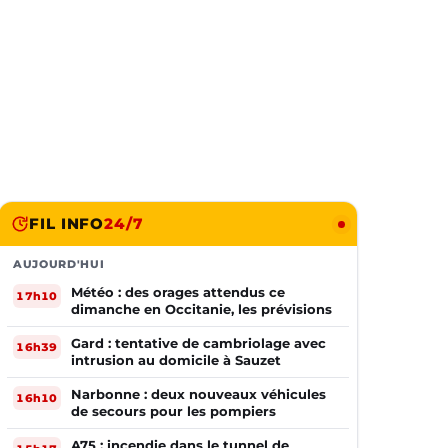
FIL INFO
24/7
AUJOURD'HUI
Météo : des orages attendus ce
17h10
dimanche en Occitanie, les prévisions
Gard : tentative de cambriolage avec
16h39
intrusion au domicile à Sauzet
Narbonne : deux nouveaux véhicules
16h10
de secours pour les pompiers
A75 : incendie dans le tunnel de