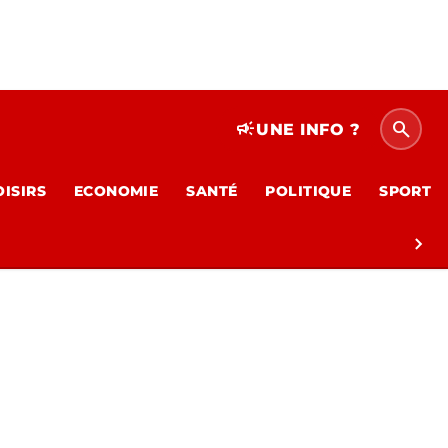
search
campaign
UNE INFO ?
OISIRS
ECONOMIE
SANTÉ
POLITIQUE
SPORT
chevron_right