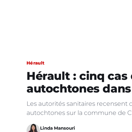
Hérault
Hérault : cinq ca
autochtones dan
Les autorités sanitaires recensen
autochtones sur la commune de Cas
Linda Mansouri