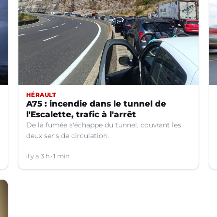
HÉRAULT
A75 : incendie dans le tunnel de
l'Escalette, trafic à l'arrêt
De la fumée s'échappe du tunnel, couvrant les
deux sens de circulation.
il y a 3 h
1 min