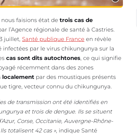
, nous faisions état de
trois cas de
r l’Agence régionale de santé à Castries.
 juillet,
Santé publique France
en révèle
infectées par le virus chikungunya sur la
es
cas sont dits autochtones
, ce qui signifie
 voyagé récemment dans des zones
s localement
par des moustiques présents
ique tigre, vecteur connu du chikungunya.
odes de transmission ont été identifiés en
ngunya et trois de dengue. Ils se situent
’Azur, Corse, Occitanie, Auvergne-Rhône-
ls totalisent 42 cas »
, indique Santé