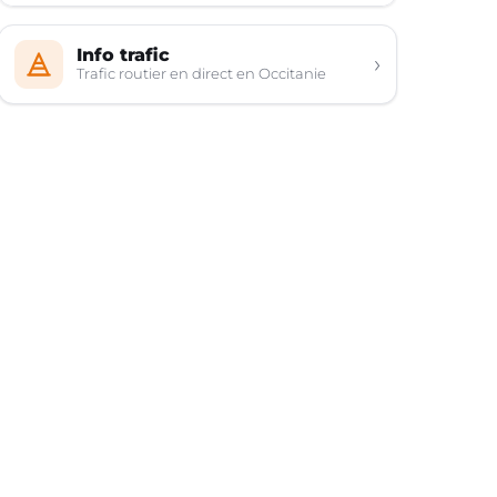
Info trafic
›
Trafic routier en direct en Occitanie