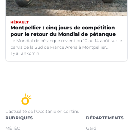
HÉRAULT
Montpellier : cinq jours de compétition
pour le retour du Mondial de pétanque
Le Mondial de pétanque revient du 10 au 14 août sur le
parvis de la Sud de France Arena à Montpellier
(Hérault).
il y a 13 h
2 min
L'actualité de l'Occitanie en continu
RUBRIQUES
DÉPARTEMENTS
MÉTÉO
Gard