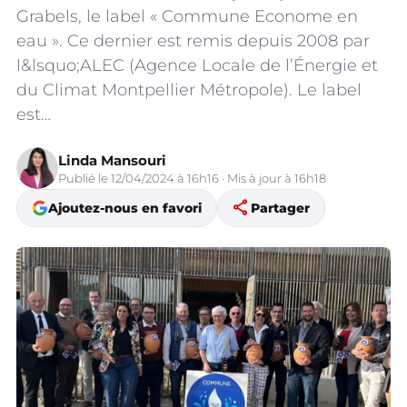
Grabels, le label « Commune Econome en
eau ». Ce dernier est remis depuis 2008 par
l&lsquo;ALEC (Agence Locale de l’Énergie et
du Climat Montpellier Métropole). Le label
est…
Linda Mansouri
Publié le 12/04/2024 à 16h16 · Mis à jour à 16h18
share
Ajoutez-nous en favori
Partager