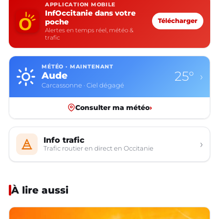
APPLICATION MOBILE
InfOccitanie dans votre
poche
Télécharger
Alertes en temps réel, météo &
trafic
MÉTÉO · MAINTENANT
25°
Aude
›
Carcassonne · Ciel dégagé
Consulter ma météo
›
Info trafic
›
Trafic routier en direct en Occitanie
À lire aussi