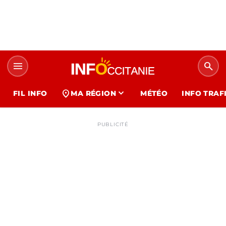
menu
search
expand_more
location_on
FIL INFO
MA RÉGION
MÉTÉO
INFO TRAF
PUBLICITÉ