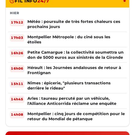
FIL INFO
24/7
HIER
Météo : poursuite de très fortes chaleurs ces
17h12
prochains jours
Montpellier Métropole : du ciné sous les
17h03
étoiles
Petite Camargue : la collectivité soumettra un
16h26
don de 5000 euros aux sinistrés de la Gironde
Hérault : les Journées andalouses de retour à
16h06
Frontignan
Nîmes : épicerie, "plusieurs transactions
15h11
derrière le rideau"
Arles : taureau percuté par un véhicule,
14h45
l'Alliance Anticorrida réclame une enquête
Montpellier : cinq jours de compétition pour le
14h08
retour du Mondial de pétanque