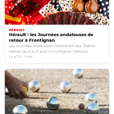
HÉRAULT
Hérault : les Journées andalouses de
retour à Frontignan
Les Journées andalouses célèbreront leur 35ème
édition du 6 au 9 août à Frontignan (Hérault).
il y a 11 h
1 min