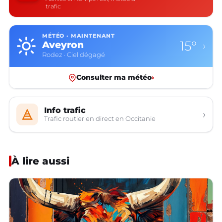
trafic
MÉTÉO · MAINTENANT
15°
Aveyron
›
Rodez · Ciel dégagé
Consulter ma météo
›
Info trafic
›
Trafic routier en direct en Occitanie
À lire aussi