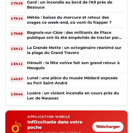
Gard : un incendie au bord de l'A9 près de
17h25
Bezouce
Météo : baisse du mercure et retour des
17h14
orages ce week-end, où vont-ils frapper ?
Bagnols-sur-Cèze : des militants de Place
17h06
publique ont-ils été empêchés de tracter par
la mairie ?
La Grande Motte : un octogénaire réanimé sur
15h12
la plage du Grand Travers
Hérault : la fête votive fait son grand retour à
15h11
Mauguio
Lunel : une pièce du musée Médard exposée
14h37
au Fort Saint-André
Lozère : un violent incendie en cours près du
13h44
Lac de Naussac
APPLICATION MOBILE
InfOccitanie dans votre
poche
Télécharger
Alertes en temps réel, météo &