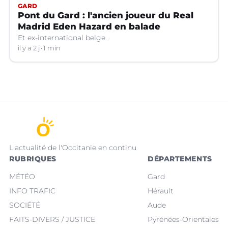
GARD
Pont du Gard : l'ancien joueur du Real
Madrid Eden Hazard en balade
Et ex-international belge.
il y a 2 j
1 min
L'actualité de l'Occitanie en continu
RUBRIQUES
DÉPARTEMENTS
MÉTÉO
Gard
INFO TRAFIC
Hérault
SOCIÉTÉ
Aude
FAITS-DIVERS / JUSTICE
Pyrénées-Orientales