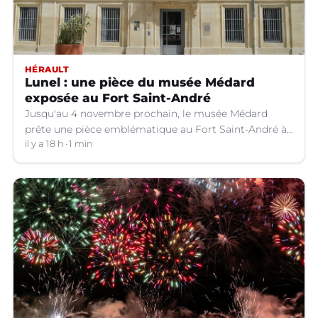
HÉRAULT
Lunel : une pièce du musée Médard
exposée au Fort Saint-André
Jusqu'au 4 novembre prochain, le musée Médard
prête une pièce emblématique au Fort Saint-André à
Villeneuve-lez-Avignon (Gard).
il y a 18 h
1 min