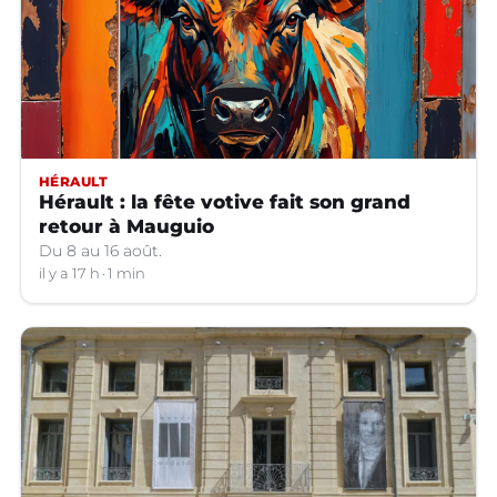
HÉRAULT
Hérault : la fête votive fait son grand
retour à Mauguio
Du 8 au 16 août.
il y a 17 h
1 min