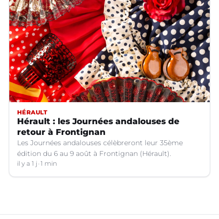
HÉRAULT
Hérault : les Journées andalouses de
retour à Frontignan
Les Journées andalouses célèbreront leur 35ème
édition du 6 au 9 août à Frontignan (Hérault).
il y a 1 j
1 min