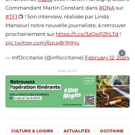
Commandant Martin Constant dans
#DNA
sur
#TF1
📺 ! Son interview, réalisée par Linda
Mansouri notre nouvelle journaliste, à retrouver
prochainement sur
https://t.co/3zQpPZhLTd
!
pic.twitter.com/6qux8r1MHu
i
— InfOccitanie (@infoccitanie)
February 12, 2024
PUBLICITÉ
CULTURE & LOISIRS
ACTUALITÉS
OCCITANIE