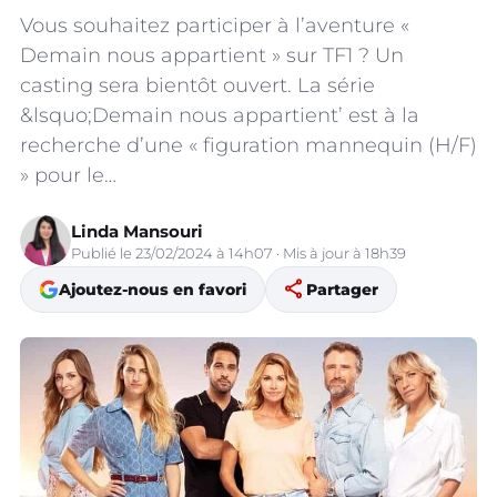
Vous souhaitez participer à l’aventure «
Demain nous appartient » sur TF1 ? Un
casting sera bientôt ouvert. La série
&lsquo;Demain nous appartient’ est à la
recherche d’une « figuration mannequin (H/F)
» pour le…
Linda Mansouri
Publié le 23/02/2024 à 14h07 · Mis à jour à 18h39
share
Ajoutez-nous en favori
Partager