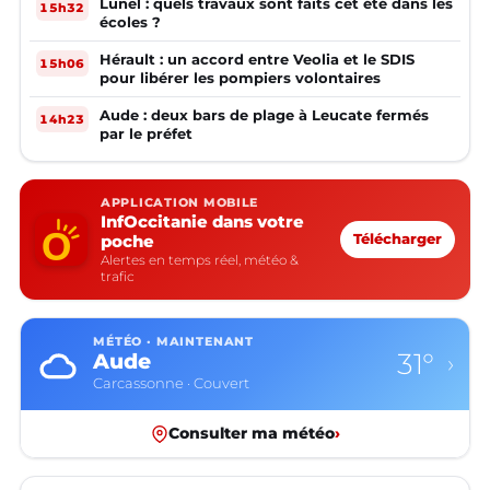
Lunel : quels travaux sont faits cet été dans les
15h32
écoles ?
Hérault : un accord entre Veolia et le SDIS
15h06
pour libérer les pompiers volontaires
Aude : deux bars de plage à Leucate fermés
14h23
par le préfet
APPLICATION MOBILE
InfOccitanie dans votre
poche
Télécharger
Alertes en temps réel, météo &
trafic
MÉTÉO · MAINTENANT
31°
Aude
›
Carcassonne · Couvert
Consulter ma météo
›