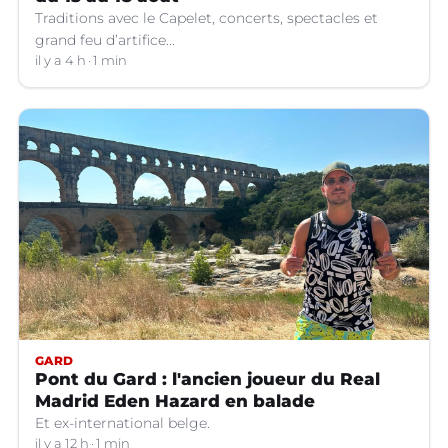
Traditions avec le Capelet, concerts, spectacles et
grand feu d’artifice...
il y a 4 h
1 min
GARD
Pont du Gard : l'ancien joueur du Real
Madrid Eden Hazard en balade
Et ex-international belge.
il y a 12 h
1 min