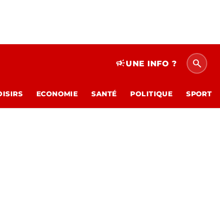
search
campaign
UNE INFO ?
OISIRS
ECONOMIE
SANTÉ
POLITIQUE
SPORT