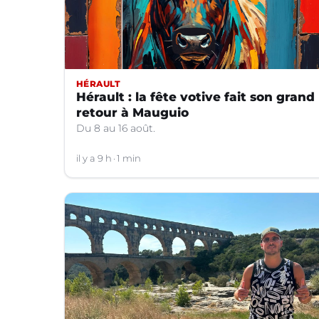
HÉRAULT
Hérault : la fête votive fait son grand
retour à Mauguio
Du 8 au 16 août.
il y a 9 h
1 min