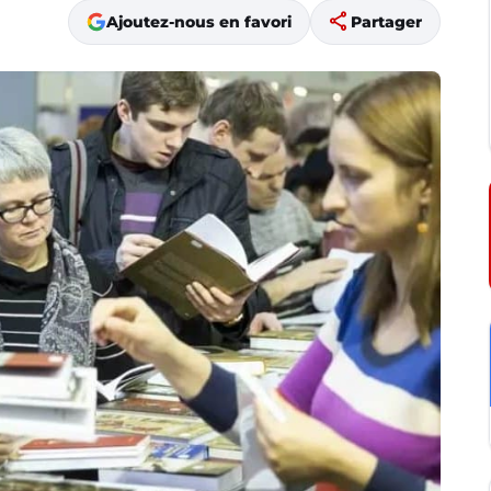
share
Ajoutez-nous en favori
Partager