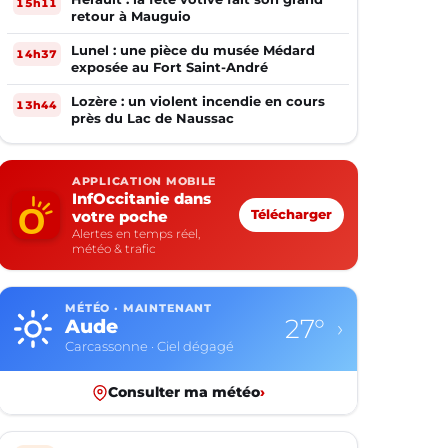
15h11
retour à Mauguio
Lunel : une pièce du musée Médard
14h37
exposée au Fort Saint-André
Lozère : un violent incendie en cours
13h44
près du Lac de Naussac
APPLICATION MOBILE
InfOccitanie dans
votre poche
Télécharger
Alertes en temps réel,
météo & trafic
MÉTÉO · MAINTENANT
27°
Aude
›
Carcassonne · Ciel dégagé
Consulter ma météo
›