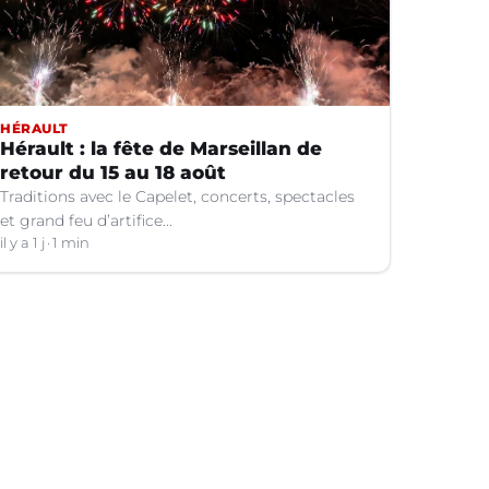
HÉRAULT
Hérault : la fête de Marseillan de
retour du 15 au 18 août
Traditions avec le Capelet, concerts, spectacles
et grand feu d’artifice...
il y a 1 j
1 min