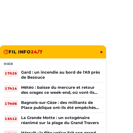
FIL INFO
24/7
HIER
Gard : un incendie au bord de l'A9 près
17h25
de Bezouce
Météo : baisse du mercure et retour
17h14
des orages ce week-end, où vont-ils
frapper ?
Bagnols-sur-Cèze : des militants de
17h06
Place publique ont-ils été empêchés
de tracter par la mairie ?
La Grande Motte : un octogénaire
15h12
réanimé sur la plage du Grand Travers
Hérault : la fête votive fait son grand