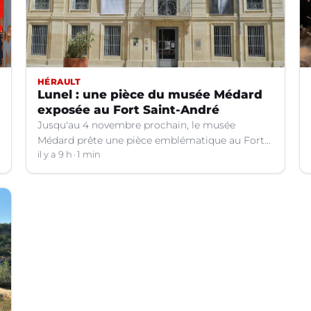
HÉRAULT
Lunel : une pièce du musée Médard
exposée au Fort Saint-André
Jusqu'au 4 novembre prochain, le musée
Médard prête une pièce emblématique au Fort
Saint-André à Villeneuve-lez-Avignon (Gard).
il y a 9 h
1 min