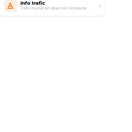
Info trafic
›
Trafic routier en direct en Occitanie