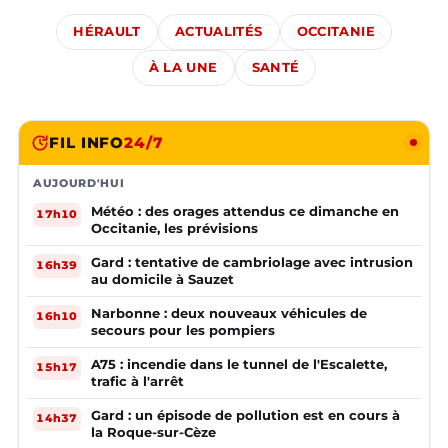
HÉRAULT
ACTUALITÉS
OCCITANIE
À LA UNE
SANTÉ
FIL INFO
24/7
AUJOURD'HUI
Météo : des orages attendus ce dimanche en
17h10
Occitanie, les prévisions
Gard : tentative de cambriolage avec intrusion
16h39
au domicile à Sauzet
Narbonne : deux nouveaux véhicules de
16h10
secours pour les pompiers
A75 : incendie dans le tunnel de l'Escalette,
15h17
trafic à l'arrêt
Gard : un épisode de pollution est en cours à
14h37
la Roque-sur-Cèze