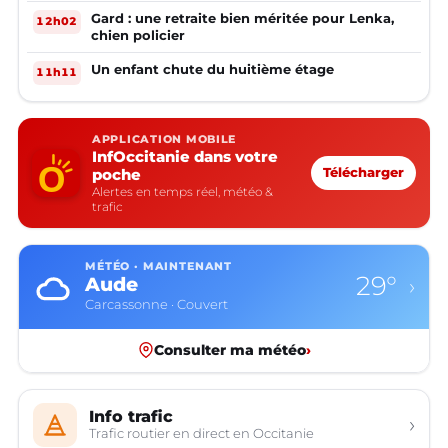
Gard : une retraite bien méritée pour Lenka,
12h02
chien policier
Un enfant chute du huitième étage
11h11
APPLICATION MOBILE
InfOccitanie dans votre
poche
Télécharger
Alertes en temps réel, météo &
trafic
MÉTÉO · MAINTENANT
29°
Aude
›
Carcassonne · Couvert
Consulter ma météo
›
Info trafic
›
Trafic routier en direct en Occitanie