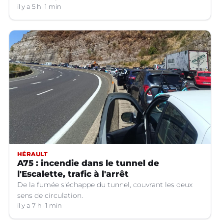
il y a 5 h
1 min
HÉRAULT
A75 : incendie dans le tunnel de
l'Escalette, trafic à l'arrêt
De la fumée s'échappe du tunnel, couvrant les deux
sens de circulation.
il y a 7 h
1 min