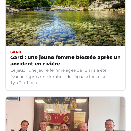
GARD
Gard : une jeune femme blessée après un
accident en rivière
Ce jeudi, une jeune femme âgée de 18 ans a été
évacuée après une luxation de l'épaule lors d'un
plongeon dans une rivière à Saint-André-de-
il y a 7 h
1 min
Valborgne (Gard).