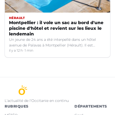
HÉRAULT
Montpellier : il vole un sac au bord d'une
piscine d'hôtel et revient sur les lieux le
lendemain
Un jeune de 24 ans a été interpellé dans un hôtel
avenue de Palavas à Montpellier (Hérault). Il est
suspecté d'avoir volé le sac d'une cliente.
il y a 12 h
1 min
L'actualité de l'Occitanie en continu
RUBRIQUES
DÉPARTEMENTS