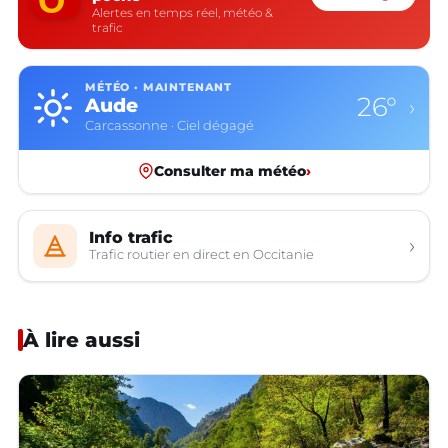
Alertes en temps réel, météo &
trafic
MÉTÉO · MAINTENANT
26°
Aude
›
Carcassonne · Ciel dégagé
Consulter ma météo
›
Info trafic
›
Trafic routier en direct en Occitanie
À lire aussi