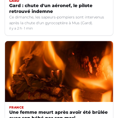
GARD
Gard : chute d'un aéronef, le pilote
retrouvé indemne
Ce dimanche, les sapeurs-pompiers sont intervenus
après la chute d'un gyrocoptère à Mus (Gard).
il y a 2 h
1 min
FRANCE
Une femme meurt après avoir été brûlée