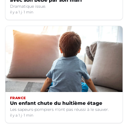
avec son bébé par son mari
Dramatique issue.
il y a 1 j
1 min
FRANCE
Un enfant chute du huitième étage
Les sapeurs-pompiers n'ont pas réussi à le sauver.
il y a 1 j
1 min