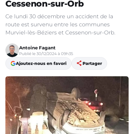
Cessenon-sur-Orb
Ce lundi 30 décembre un accident de la
route est survenu entre les communes
Murviel-lès-Béziers et Cessenon-sur-Orb.
Antoine Fagant
Publié le 30/12/2024 à 09h35
share
Ajoutez-nous en favori
Partager