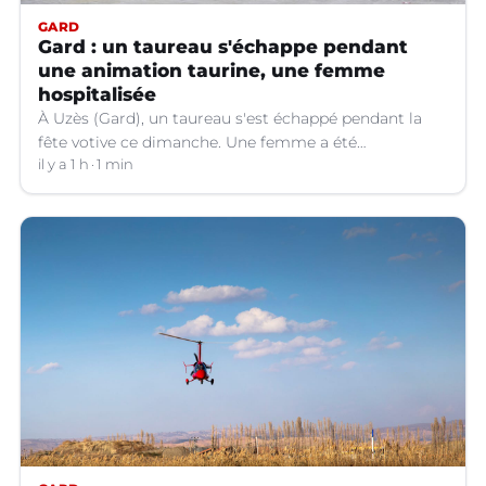
GARD
Gard : un taureau s'échappe pendant
une animation taurine, une femme
hospitalisée
À Uzès (Gard), un taureau s'est échappé pendant la
fête votive ce dimanche. Une femme a été
légèrement blessée et transportée à l'hôpital.
il y a 1 h
1 min