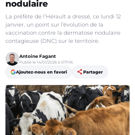
nodulaire
La préfète de l’Hérault a dressé, ce lundi 12
janvier, un point sur l’évolution de la
vaccination contre la dermatose nodulaire
contagieuse (DNC) sur le territoire.
Antoine Fagant
Publié le 14/01/2026 à 07h16
share
Ajoutez-nous en favori
Partager