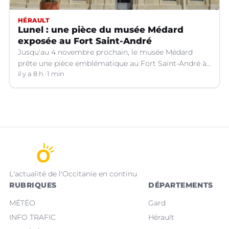
HÉRAULT
Lunel : une pièce du musée Médard
exposée au Fort Saint-André
Jusqu'au 4 novembre prochain, le musée Médard
prête une pièce emblématique au Fort Saint-André à
Villeneuve-lez-Avignon (Gard).
il y a 8 h
1 min
L'actualité de l'Occitanie en continu
RUBRIQUES
DÉPARTEMENTS
MÉTÉO
Gard
INFO TRAFIC
Hérault