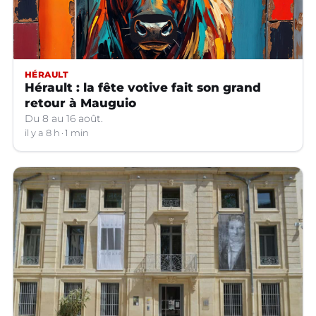
HÉRAULT
Hérault : la fête votive fait son grand
retour à Mauguio
Du 8 au 16 août.
il y a 8 h
1 min