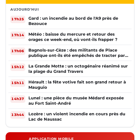
AUJOURD'HUI
Gard : un incendie au bord de l'A9 près de
17h25
Bezouce
Météo : baisse du mercure et retour des
17h14
orages ce week-end, où vont-ils frapper ?
Bagnols-sur-Cèze : des militants de Place
17h06
publique ont-ils été empêchés de tracter par
la mairie ?
La Grande Motte : un octogénaire réanimé sur
15h12
la plage du Grand Travers
Hérault : la fête votive fait son grand retour à
15h11
Mauguio
Lunel : une pièce du musée Médard exposée
14h37
au Fort Saint-André
Lozère : un violent incendie en cours près du
13h44
Lac de Naussac
APPLICATION MOBILE