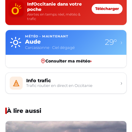
InfOccitanie dans votre
poche
Télécharger
Alertes en temps réel, météo &
trafic
MÉTÉO · MAINTENANT
29°
Aude
›
Carcassonne · Ciel dégagé
Consulter ma météo
›
Info trafic
›
Trafic routier en direct en Occitanie
À lire aussi