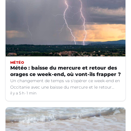
MÉTÉO
Météo : baisse du mercure et retour des
orages ce week-end, où vont-ils frapper ?
Un changement de temps va s'opérer ce week-end en
Occitanie avec une baisse du mercure et le retour
d'orages dans certains départements.
il y a 5 h
1 min