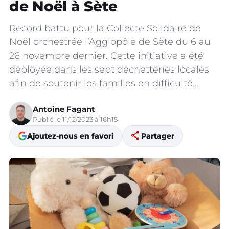
de Noël à Sète
Record battu pour la Collecte Solidaire de
Noël orchestrée l’Agglopôle de Sète du 6 au
26 novembre dernier. Cette initiative a été
déployée dans les sept déchetteries locales
afin de soutenir les familles en difficulté…
Antoine Fagant
Publié le 11/12/2023 à 16h15
share
Ajoutez-nous en favori
Partager