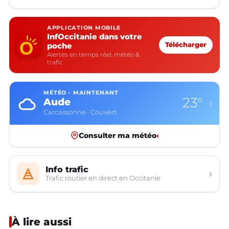
APPLICATION MOBILE
InfOccitanie dans votre
poche
Télécharger
Alertes en temps réel, météo &
trafic
MÉTÉO · MAINTENANT
23°
Aude
›
Carcassonne · Couvert
Consulter ma météo
›
Info trafic
›
Trafic routier en direct en Occitanie
À lire aussi