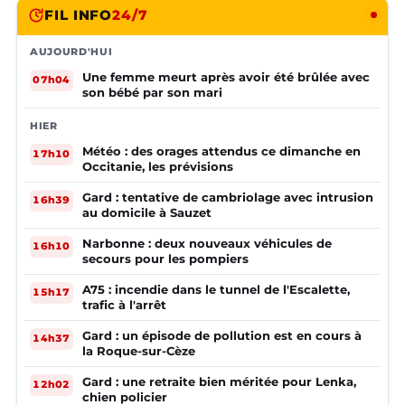
FIL INFO
24/7
AUJOURD'HUI
Une femme meurt après avoir été brûlée avec
07h04
son bébé par son mari
HIER
Météo : des orages attendus ce dimanche en
17h10
Occitanie, les prévisions
Gard : tentative de cambriolage avec intrusion
16h39
au domicile à Sauzet
Narbonne : deux nouveaux véhicules de
16h10
secours pour les pompiers
A75 : incendie dans le tunnel de l'Escalette,
15h17
trafic à l'arrêt
Gard : un épisode de pollution est en cours à
14h37
la Roque-sur-Cèze
Gard : une retraite bien méritée pour Lenka,
12h02
chien policier