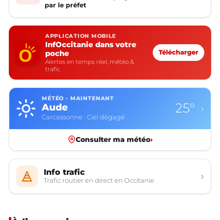
par le préfet
APPLICATION MOBILE
InfOccitanie dans votre
poche
Télécharger
Alertes en temps réel, météo &
trafic
MÉTÉO · MAINTENANT
25°
Aude
›
Carcassonne · Ciel dégagé
Consulter ma météo
›
Info trafic
›
Trafic routier en direct en Occitanie