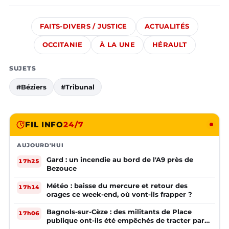
FAITS-DIVERS / JUSTICE
ACTUALITÉS
OCCITANIE
À LA UNE
HÉRAULT
SUJETS
#Béziers
#Tribunal
FIL INFO
24/7
AUJOURD'HUI
Gard : un incendie au bord de l'A9 près de
17h25
Bezouce
Météo : baisse du mercure et retour des
17h14
orages ce week-end, où vont-ils frapper ?
Bagnols-sur-Cèze : des militants de Place
17h06
publique ont-ils été empêchés de tracter par
la mairie ?