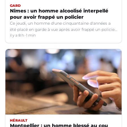
GARD
Nîmes : un homme alcoolisé interpellé
pour avoir frappé un policier
Ce jeudi, un homme d'une cinquantaine d'années a
été placé en garde à vue après avoir frappé un policier
hors service à Nîmes (Gard).
il y a 8 h
1 min
HÉRAULT
Montpellier : un homme blessé au cou