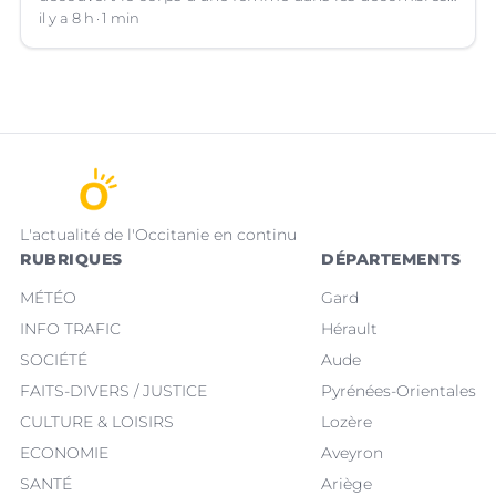
de sa maison qui avait pris feu à Cazouls-lès-Béziers
il y a 8 h
1 min
(Hérault).
L'actualité de l'Occitanie en continu
RUBRIQUES
DÉPARTEMENTS
MÉTÉO
Gard
INFO TRAFIC
Hérault
SOCIÉTÉ
Aude
FAITS-DIVERS / JUSTICE
Pyrénées-Orientales
CULTURE & LOISIRS
Lozère
ECONOMIE
Aveyron
SANTÉ
Ariège