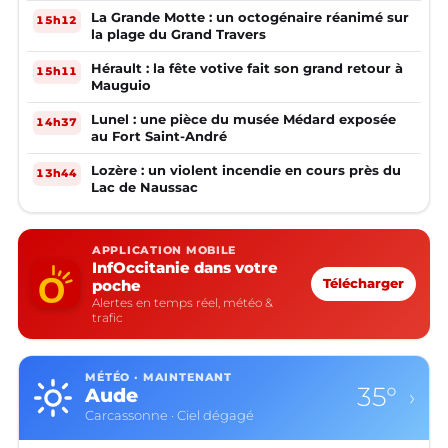
La Grande Motte : un octogénaire réanimé sur
15h12
la plage du Grand Travers
Hérault : la fête votive fait son grand retour à
15h11
Mauguio
Lunel : une pièce du musée Médard exposée
14h37
au Fort Saint-André
Lozère : un violent incendie en cours près du
13h44
Lac de Naussac
APPLICATION MOBILE
InfOccitanie dans votre
poche
Télécharger
Alertes en temps réel, météo &
trafic
MÉTÉO · MAINTENANT
35°
Aude
›
Carcassonne · Ciel dégagé