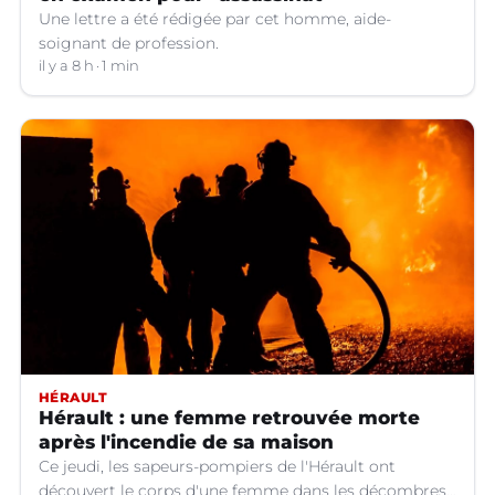
Une lettre a été rédigée par cet homme, aide-
soignant de profession.
il y a 8 h
1 min
HÉRAULT
Hérault : une femme retrouvée morte
après l'incendie de sa maison
Ce jeudi, les sapeurs-pompiers de l'Hérault ont
découvert le corps d'une femme dans les décombres