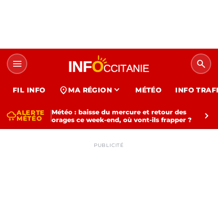
menu
search
expand_more
location_on
FIL INFO
MA RÉGION
MÉTÉO
INFO TRAF
Météo : baisse du mercure et retour des
ALERTE
thunderstorm
chevron_right
MÉTÉO
orages ce week-end, où vont-ils frapper ?
PUBLICITÉ