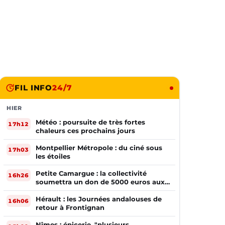
FIL INFO
24/7
HIER
Météo : poursuite de très fortes
17h12
chaleurs ces prochains jours
Montpellier Métropole : du ciné sous
17h03
les étoiles
Petite Camargue : la collectivité
16h26
soumettra un don de 5000 euros aux
sinistrés de la Gironde
Hérault : les Journées andalouses de
16h06
retour à Frontignan
Nîmes : épicerie, "plusieurs