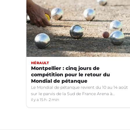
HÉRAULT
Montpellier : cinq jours de
compétition pour le retour du
Mondial de pétanque
Le Mondial de pétanque revient du 10 au 14 août
sur le parvis de la Sud de France Arena à
Montpellier (Hérault).
il y a 15 h
2 min