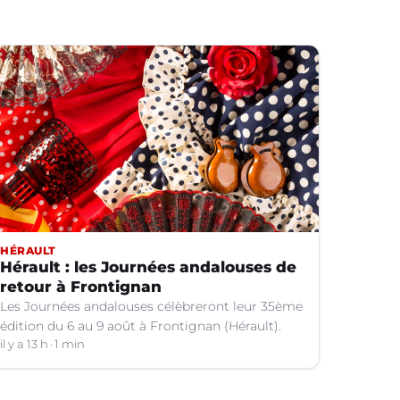
HÉRAULT
Hérault : les Journées andalouses de
retour à Frontignan
Les Journées andalouses célèbreront leur 35ème
édition du 6 au 9 août à Frontignan (Hérault).
il y a 13 h
1 min