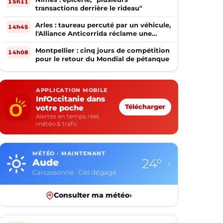
15h11
transactions derrière le rideau"
Arles : taureau percuté par un véhicule,
14h45
l'Alliance Anticorrida réclame une
enquête
Montpellier : cinq jours de compétition
14h08
pour le retour du Mondial de pétanque
APPLICATION MOBILE
InfOccitanie dans
votre poche
Télécharger
Alertes en temps réel,
météo & trafic
MÉTÉO · MAINTENANT
24°
Aude
›
Carcassonne · Ciel dégagé
Consulter ma météo
›