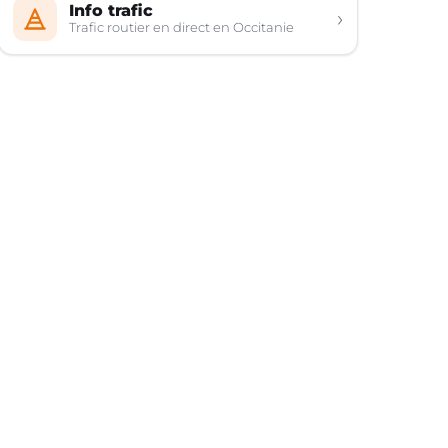
Info trafic
›
Trafic routier en direct en Occitanie