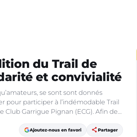
ition du Trail de
darité et convivialité
 qu’amateurs, se sont sont donnés
 pour participer à l’indémodable Trail
e Club Garrigue Pignan (ECG). Afin de…
share
Ajoutez-nous en favori
Partager