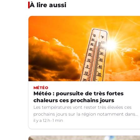
À lire aussi
MÉTÉO
Météo : poursuite de très fortes
chaleurs ces prochains jours
Les températures vont rester très élevées ces
prochains jours sur la région notamment dans
le Languedoc.
il y a 12 h
1 min