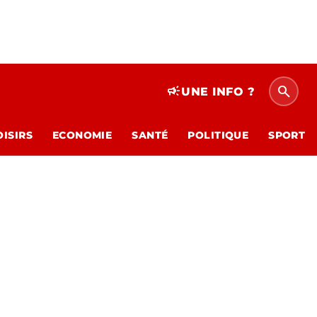
search
campaign
UNE INFO ?
OISIRS
ECONOMIE
SANTÉ
POLITIQUE
SPORT