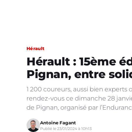
Hérault
Hérault : 15ème éd
Pignan, entre soli
1 200 coureurs, aussi bien experts
rendez-vous ce dimanche 28 janvier
de Pignan, organisé par l’Enduranc
Antoine Fagant
Publié le 23/01/2024 à 10h13