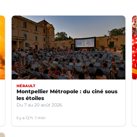
HÉRAULT
Montpellier Métropole : du ciné sous
les étoiles
Du 7 au 20 août 2026.
il y a 12 h
1 min