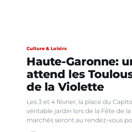
Culture & Loisirs
Haute-Garonne: un
attend les Toulous
de la Violette
Les 3 et 4 février, la place du Ca
véritable jardin lors de la Fête de l
marchés seront au rendez-vous pour