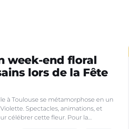
 week-end floral
ains lors de la Fête
pitole à Toulouse se métamorphose en un
a Violette. Spectacles, animations, et
 célébrer cette fleur. Pour la…