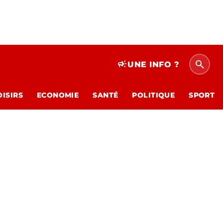
search
campaign
UNE INFO ?
OISIRS
ECONOMIE
SANTÉ
POLITIQUE
SPORT