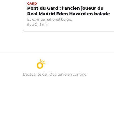
GARD
Pont du Gard : l'ancien joueur du
Real Madrid Eden Hazard en balade
Et ex-international belge.
il y a 2 j
1 min
L'actualité de l'Occitanie en continu