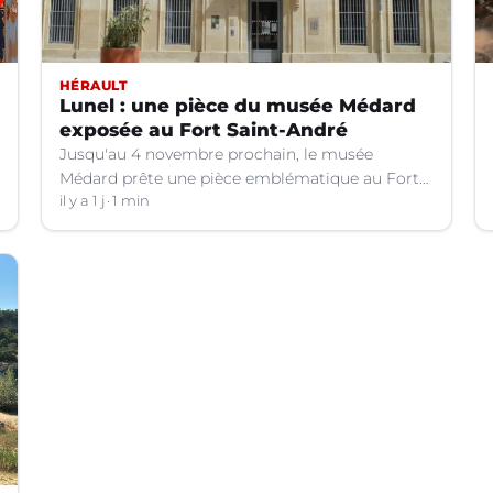
HÉRAULT
Lunel : une pièce du musée Médard
exposée au Fort Saint-André
Jusqu'au 4 novembre prochain, le musée
Médard prête une pièce emblématique au Fort
Saint-André à Villeneuve-lez-Avignon (Gard).
il y a 1 j
1 min