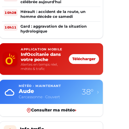
célébrée aujourd'hui
Hérault : accident de la route, un
10h28
homme décède ce samedi
Gard : aggravation de la situation
10h11
hydrologique
APPLICATION MOBILE
InfOccitanie dans
votre poche
Télécharger
Alertes en temps réel,
météo & trafic
MÉTÉO · MAINTENANT
38°
Aude
›
Carcassonne · Couvert
Consulter ma météo
›