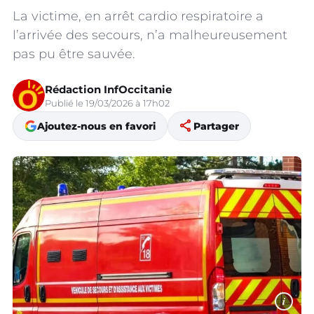
La victime, en arrêt cardio respiratoire a
l’arrivée des secours, n’a malheureusement
pas pu être sauvée.
Rédaction InfOccitanie
Publié le 19/03/2026 à 17h02
share
Ajoutez-nous en favori
Partager
i