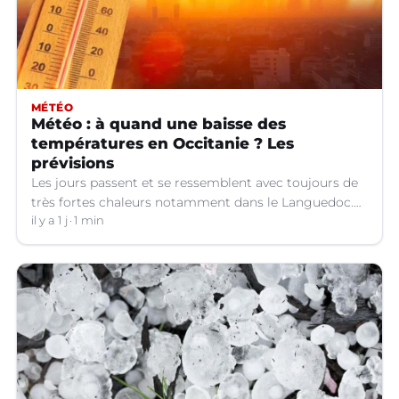
MÉTÉO
Météo : à quand une baisse des
températures en Occitanie ? Les
prévisions
Les jours passent et se ressemblent avec toujours de
très fortes chaleurs notamment dans le Languedoc.
Jusqu’à quand ?
il y a 1 j
1 min