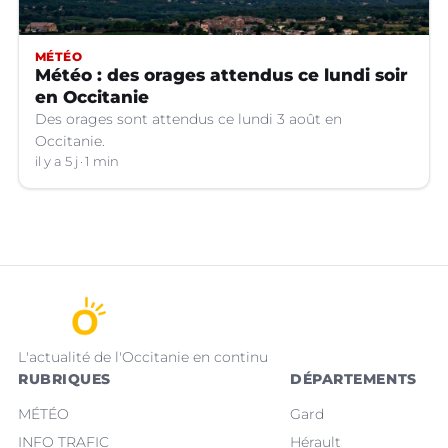
MÉTÉO
Météo : des orages attendus ce lundi soir
en Occitanie
Des orages sont attendus ce lundi 3 août en
Occitanie.
il y a 5 j
1 min
L'actualité de l'Occitanie en continu
RUBRIQUES
DÉPARTEMENTS
MÉTÉO
Gard
INFO TRAFIC
Hérault