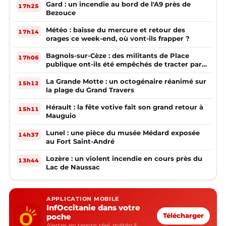
Gard : un incendie au bord de l'A9 près de
17h25
Bezouce
Météo : baisse du mercure et retour des
17h14
orages ce week-end, où vont-ils frapper ?
Bagnols-sur-Cèze : des militants de Place
17h06
publique ont-ils été empêchés de tracter par
la mairie ?
La Grande Motte : un octogénaire réanimé sur
15h12
la plage du Grand Travers
Hérault : la fête votive fait son grand retour à
15h11
Mauguio
Lunel : une pièce du musée Médard exposée
14h37
au Fort Saint-André
Lozère : un violent incendie en cours près du
13h44
Lac de Naussac
APPLICATION MOBILE
InfOccitanie dans votre
poche
Télécharger
Alertes en temps réel, météo &