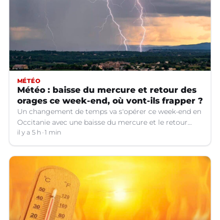
MÉTÉO
Météo : baisse du mercure et retour des
orages ce week-end, où vont-ils frapper ?
Un changement de temps va s'opérer ce week-end en
Occitanie avec une baisse du mercure et le retour
d'orages dans certains départements.
il y a 5 h
1 min