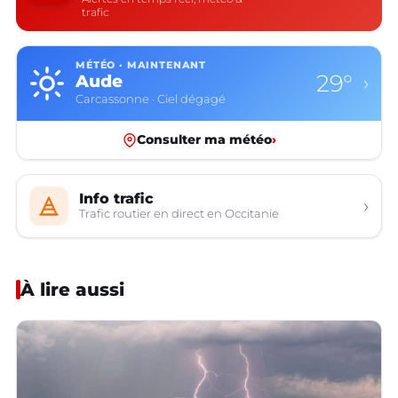
trafic
MÉTÉO · MAINTENANT
29°
Aude
›
Carcassonne · Ciel dégagé
Consulter ma météo
›
Info trafic
›
Trafic routier en direct en Occitanie
À lire aussi