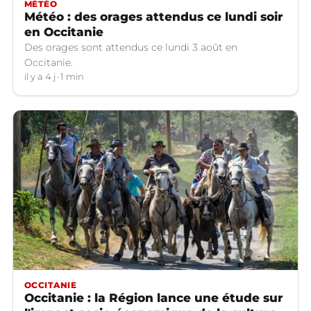
MÉTÉO
Météo : des orages attendus ce lundi soir
en Occitanie
Des orages sont attendus ce lundi 3 août en
Occitanie.
il y a 4 j
1 min
OCCITANIE
Occitanie : la Région lance une étude sur