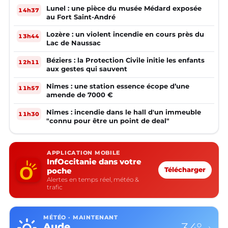
Lunel : une pièce du musée Médard exposée
14h37
au Fort Saint-André
Lozère : un violent incendie en cours près du
13h44
Lac de Naussac
Béziers : la Protection Civile initie les enfants
12h11
aux gestes qui sauvent
Nîmes : une station essence écope d’une
11h57
amende de 7000 €
Nîmes : incendie dans le hall d'un immeuble
11h30
"connu pour être un point de deal"
APPLICATION MOBILE
InfOccitanie dans votre
poche
Télécharger
Alertes en temps réel, météo &
trafic
MÉTÉO · MAINTENANT
34°
Aude
›