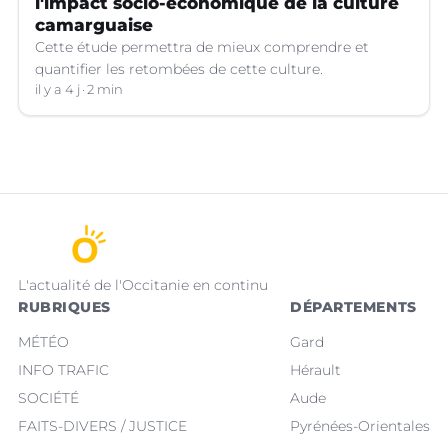
l'impact socio-économique de la culture
camarguaise
Cette étude permettra de mieux comprendre et
quantifier les retombées de cette culture.
il y a 4 j
2 min
L'actualité de l'Occitanie en continu
RUBRIQUES
DÉPARTEMENTS
MÉTÉO
Gard
INFO TRAFIC
Hérault
SOCIÉTÉ
Aude
FAITS-DIVERS / JUSTICE
Pyrénées-Orientales