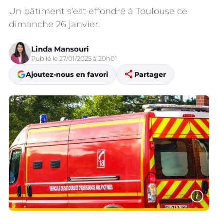
Un bâtiment s’est effondré à Toulouse ce
dimanche 26 janvier.
Linda Mansouri
Publié le 27/01/2025 à 20h01
share
Ajoutez-nous en favori
Partager
i