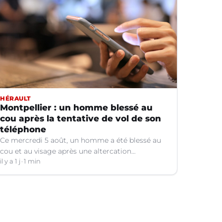
HÉRAULT
Montpellier : un homme blessé au
cou après la tentative de vol de son
téléphone
Ce mercredi 5 août, un homme a été blessé au
cou et au visage après une altercation
concernant un téléphone portable à Montpellier
il y a 1 j
1 min
(Hérault).