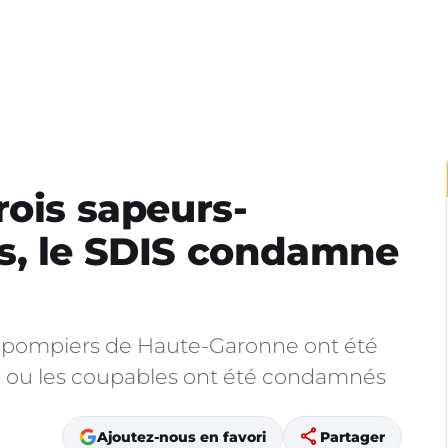
rois sapeurs-
s, le SDIS condamne
urs-pompiers de Haute-Garonne ont été
Le ou les coupables ont été condamnés
share
Ajoutez-nous en favori
Partager