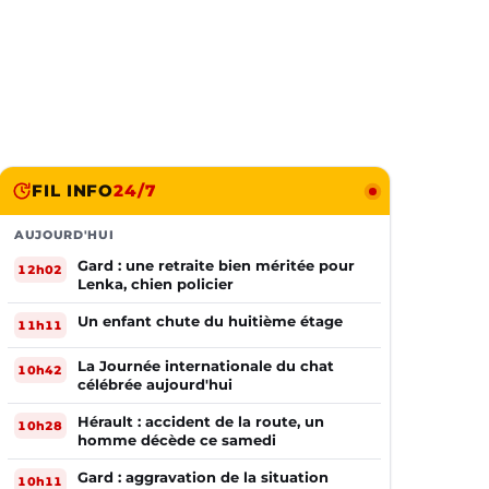
FIL INFO
24/7
AUJOURD'HUI
Gard : une retraite bien méritée pour
12h02
Lenka, chien policier
Un enfant chute du huitième étage
11h11
La Journée internationale du chat
10h42
célébrée aujourd'hui
Hérault : accident de la route, un
10h28
homme décède ce samedi
Gard : aggravation de la situation
10h11