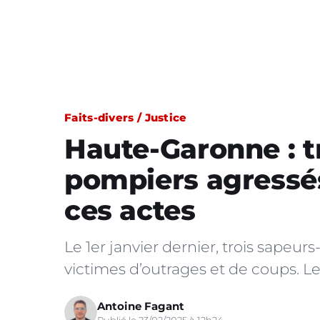
Faits-divers / Justice
Haute-Garonne : t
pompiers agressé
ces actes
Le 1er janvier dernier, trois sape
victimes d’outrages et de coups. 
Antoine Fagant
Publié le 23/02/2025 à 12h24