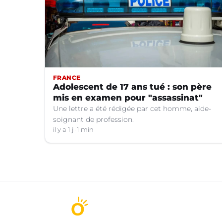
FRANCE
Adolescent de 17 ans tué : son père
mis en examen pour "assassinat"
Une lettre a été rédigée par cet homme, aide-
soignant de profession.
il y a 1 j
1 min