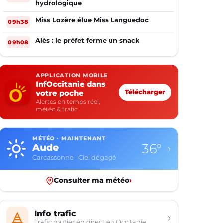
hydrologique
Miss Lozère élue Miss Languedoc
09h38
Alès : le préfet ferme un snack
09h08
APPLICATION MOBILE
InfOccitanie dans
votre poche
Télécharger
Alertes en temps réel,
météo & trafic
MÉTÉO · MAINTENANT
36°
Aude
›
Carcassonne · Ciel dégagé
Consulter ma météo
›
Info trafic
›
Trafic routier en direct en Occitanie