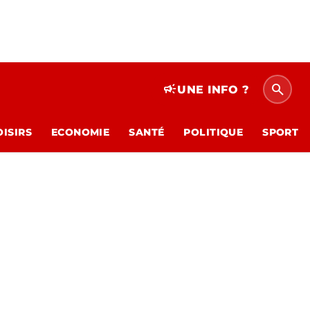
search
campaign
UNE INFO ?
OISIRS
ECONOMIE
SANTÉ
POLITIQUE
SPORT