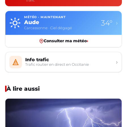
trafic
MÉTÉO · MAINTENANT
34°
Aude
›
Carcassonne · Ciel dégagé
Consulter ma météo
›
Info trafic
›
Trafic routier en direct en Occitanie
À lire aussi