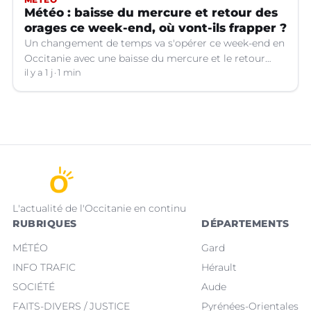
Météo : baisse du mercure et retour des
orages ce week-end, où vont-ils frapper ?
Un changement de temps va s'opérer ce week-end en
Occitanie avec une baisse du mercure et le retour
d'orages dans certains départements.
il y a 1 j
1 min
L'actualité de l'Occitanie en continu
RUBRIQUES
DÉPARTEMENTS
MÉTÉO
Gard
INFO TRAFIC
Hérault
SOCIÉTÉ
Aude
FAITS-DIVERS / JUSTICE
Pyrénées-Orientales