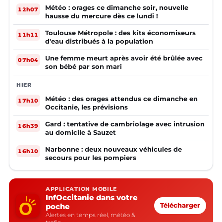
Météo : orages ce dimanche soir, nouvelle
12h07
hausse du mercure dès ce lundi !
Toulouse Métropole : des kits économiseurs
11h11
d'eau distribués à la population
Une femme meurt après avoir été brûlée avec
07h04
son bébé par son mari
HIER
Météo : des orages attendus ce dimanche en
17h10
Occitanie, les prévisions
Gard : tentative de cambriolage avec intrusion
16h39
au domicile à Sauzet
Narbonne : deux nouveaux véhicules de
16h10
secours pour les pompiers
APPLICATION MOBILE
InfOccitanie dans votre
poche
Télécharger
Alertes en temps réel, météo &