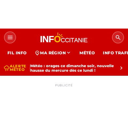
menu
search
expand_more
location_on
FIL INFO
MA RÉGION
MÉTÉO
INFO TRAF
Météo : orages ce dimanche soir, nouvelle
ALERTE
thunderstorm
chevron_right
MÉTÉO
hausse du mercure dès ce lundi !
PUBLICITÉ