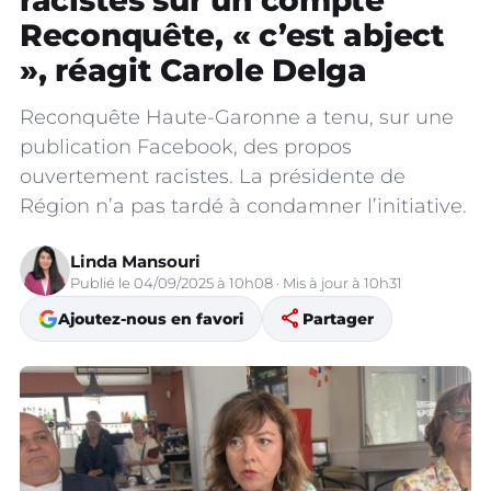
racistes sur un compte
Reconquête, « c’est abject
», réagit Carole Delga
Reconquête Haute-Garonne a tenu, sur une
publication Facebook, des propos
ouvertement racistes. La présidente de
Région n’a pas tardé à condamner l’initiative.
Linda Mansouri
Publié le 04/09/2025 à 10h08 · Mis à jour à 10h31
share
Ajoutez-nous en favori
Partager