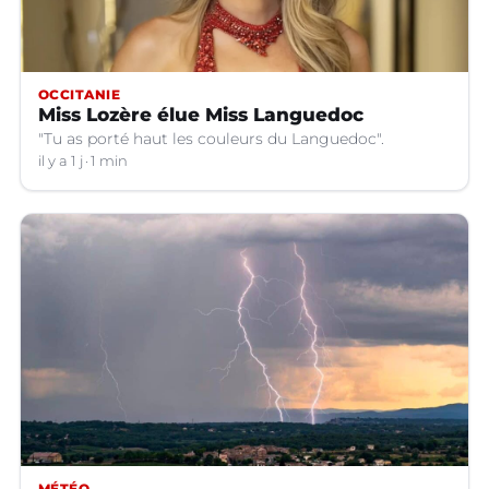
OCCITANIE
Miss Lozère élue Miss Languedoc
"Tu as porté haut les couleurs du Languedoc".
il y a 1 j
1 min
MÉTÉO