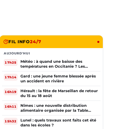
FIL INFO
24/7
AUJOURD'HUI
Météo : à quand une baisse des
17h25
températures en Occitanie ? Les
prévisions
Gard : une jeune femme blessée après
17h14
un accident en rivière
Hérault : la fête de Marseillan de retour
16h19
du 15 au 18 août
Nîmes : une nouvelle distribution
16h11
alimentaire organisée par la Table
Ouverte
Lunel : quels travaux sont faits cet été
15h32
dans les écoles ?