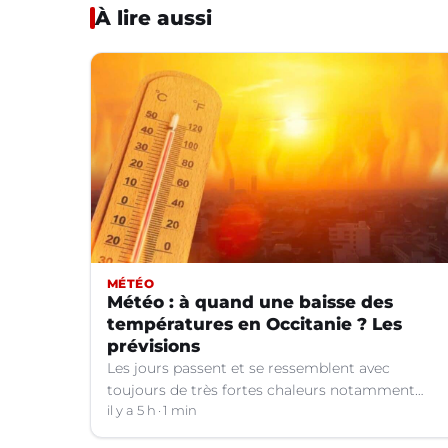
À lire aussi
MÉTÉO
Météo : à quand une baisse des
températures en Occitanie ? Les
prévisions
Les jours passent et se ressemblent avec
toujours de très fortes chaleurs notamment
dans le Languedoc. Jusqu’à quand ?
il y a 5 h
1 min