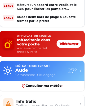
Hérault : un accord entre Veolia et le
15h06
SDIS pour libérer les pompiers
volontaires
Aude : deux bars de plage à Leucate
14h23
fermés par le préfet
APPLICATION MOBILE
InfOccitanie dans
votre poche
Télécharger
Alertes en temps réel,
météo & trafic
MÉTÉO · MAINTENANT
27°
Aude
›
Carcassonne · Ciel dégagé
Consulter ma météo
›
Info trafic
›
Trafic routier en direct en Occitanie