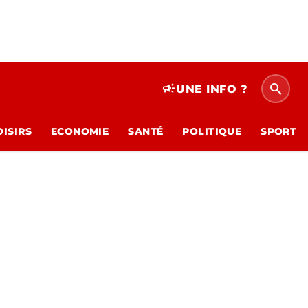
search
campaign
UNE INFO ?
OISIRS
ECONOMIE
SANTÉ
POLITIQUE
SPORT