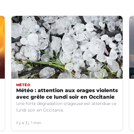
MÉTÉO
Météo : attention aux orages violents
avec grêle ce lundi soir en Occitanie
Une forte dégradation orageuse est attendue ce
lundi soir en Occitanie.
il y a 3 j
1 min