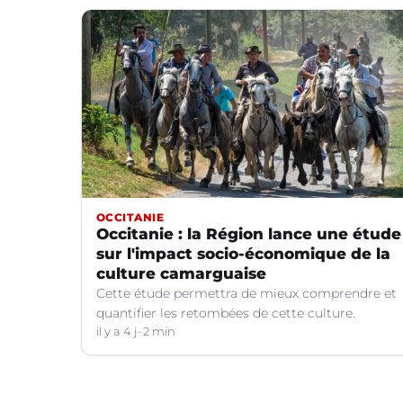
OCCITANIE
Occitanie : la Région lance une étude
sur l'impact socio-économique de la
culture camarguaise
Cette étude permettra de mieux comprendre et
quantifier les retombées de cette culture.
il y a 4 j
2 min