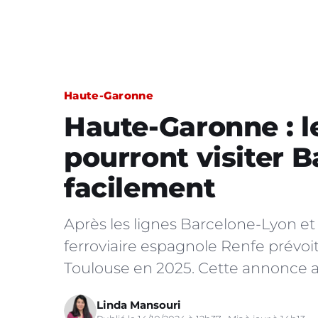
Haute-Garonne
Haute-Garonne : l
pourront visiter B
facilement
Après les lignes Barcelone-Lyon et
ferroviaire espagnole Renfe prévoit
Toulouse en 2025. Cette annonce a 
Linda Mansouri