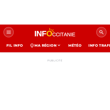
menu
search
expand_more
location_on
FIL INFO
MA RÉGION
MÉTÉO
INFO TRAF
PUBLICITÉ