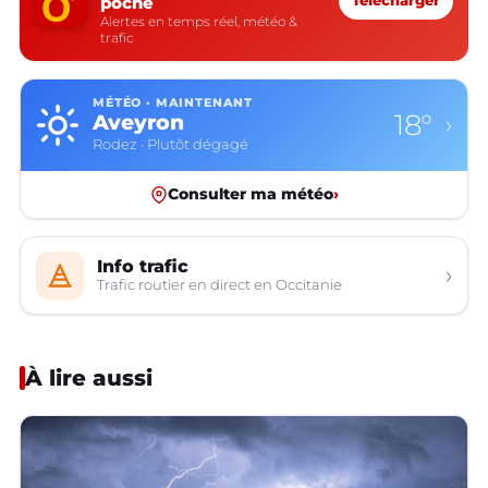
poche
Télécharger
Alertes en temps réel, météo &
trafic
MÉTÉO · MAINTENANT
18°
Aveyron
›
Rodez · Plutôt dégagé
Consulter ma météo
›
Info trafic
›
Trafic routier en direct en Occitanie
À lire aussi