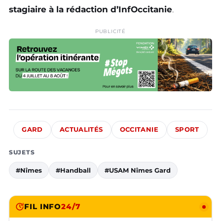
stagiaire à la rédaction d’InfOccitanie
.
PUBLICITÉ
GARD
ACTUALITÉS
OCCITANIE
SPORT
SUJETS
#Nîmes
#Handball
#USAM Nîmes Gard
FIL INFO
24/7