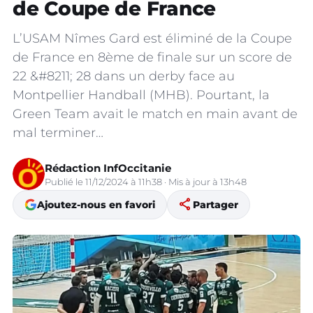
de Coupe de France
L’USAM Nîmes Gard est éliminé de la Coupe
de France en 8ème de finale sur un score de
22 &#8211; 28 dans un derby face au
Montpellier Handball (MHB). Pourtant, la
Green Team avait le match en main avant de
mal terminer…
Rédaction InfOccitanie
Publié le 11/12/2024 à 11h38 · Mis à jour à 13h48
share
Ajoutez-nous en favori
Partager