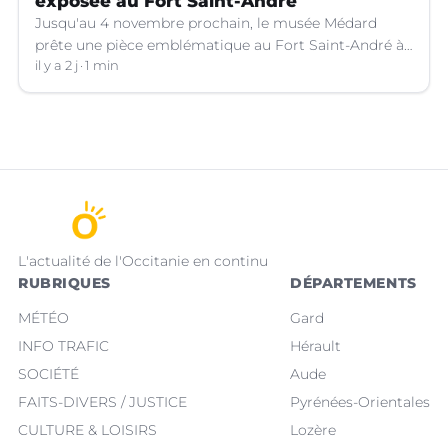
exposée au Fort Saint-André
Jusqu'au 4 novembre prochain, le musée Médard
prête une pièce emblématique au Fort Saint-André à
Villeneuve-lez-Avignon (Gard).
il y a 2 j
1 min
L'actualité de l'Occitanie en continu
RUBRIQUES
DÉPARTEMENTS
MÉTÉO
Gard
INFO TRAFIC
Hérault
SOCIÉTÉ
Aude
FAITS-DIVERS / JUSTICE
Pyrénées-Orientales
CULTURE & LOISIRS
Lozère