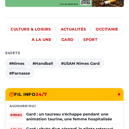
CULTURE & LOISIRS
ACTUALITÉS
OCCITANIE
À LA UNE
GARD
SPORT
SUJETS
#Nîmes
#Handball
#USAM Nîmes Gard
#Parnasse
FIL INFO
24/7
AUJOURD'HUI
Gard : un taureau s'échappe pendant une
09h01
animation taurine, une femme hospitalisée
Gard : chute d'un aéronef, le pilote retrouvé