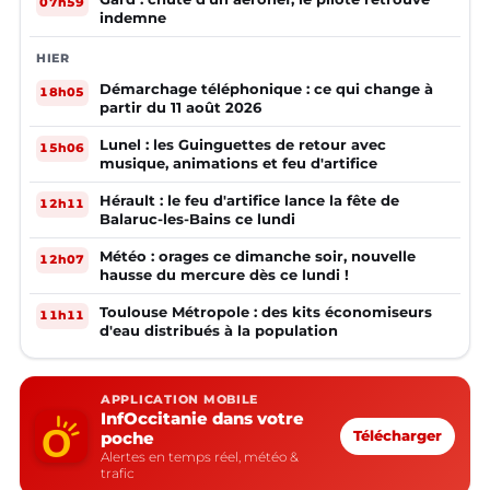
07h59
indemne
HIER
Démarchage téléphonique : ce qui change à
18h05
partir du 11 août 2026
Lunel : les Guinguettes de retour avec
15h06
musique, animations et feu d'artifice
Hérault : le feu d'artifice lance la fête de
12h11
Balaruc-les-Bains ce lundi
Météo : orages ce dimanche soir, nouvelle
12h07
hausse du mercure dès ce lundi !
Toulouse Métropole : des kits économiseurs
11h11
d'eau distribués à la population
APPLICATION MOBILE
InfOccitanie dans votre
poche
Télécharger
Alertes en temps réel, météo &
trafic