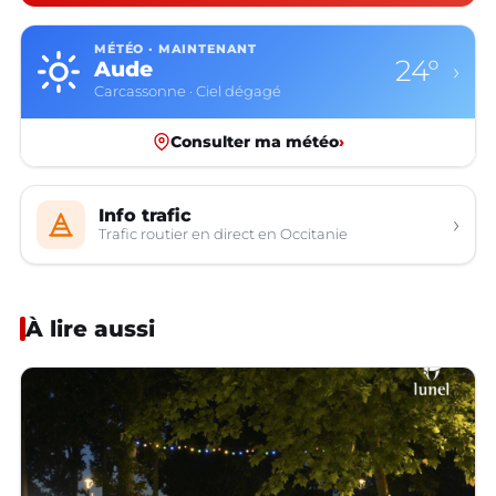
MÉTÉO · MAINTENANT
24°
Aude
›
Carcassonne · Ciel dégagé
Consulter ma météo
›
Info trafic
›
Trafic routier en direct en Occitanie
À lire aussi