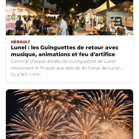
HÉRAULT
Lunel : les Guinguettes de retour avec
musique, animations et feu d'artifice
Comme chaque année, les Guinguettes de Lunel
reviennent le 15 août aux abords du Canal de Lunel
(Hérault).
il y a 18 h
1 min