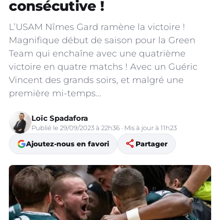
consécutive !
L’USAM Nîmes Gard ramène la victoire !
Magnifique début de saison pour la Green
Team qui enchaîne avec une quatrième
victoire en quatre matchs ! Avec un Guéric
Vincent des grands soirs, et malgré une
première mi-temps…
Loïc Spadafora
Publié le 29/09/2023 à 22h36 · Mis à jour à 11h23
share
Ajoutez-nous en favori
Partager