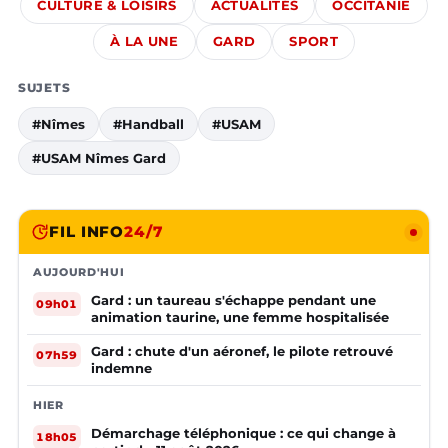
CULTURE & LOISIRS
ACTUALITÉS
OCCITANIE
À LA UNE
GARD
SPORT
SUJETS
#Nîmes
#Handball
#USAM
#USAM Nîmes Gard
FIL INFO
24/7
AUJOURD'HUI
Gard : un taureau s'échappe pendant une
09h01
animation taurine, une femme hospitalisée
Gard : chute d'un aéronef, le pilote retrouvé
07h59
indemne
HIER
Démarchage téléphonique : ce qui change à
18h05