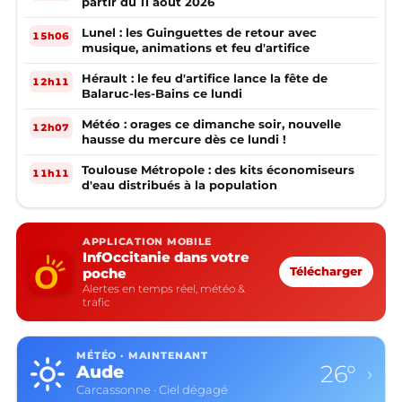
partir du 11 août 2026
Lunel : les Guinguettes de retour avec
15h06
musique, animations et feu d'artifice
Hérault : le feu d'artifice lance la fête de
12h11
Balaruc-les-Bains ce lundi
Météo : orages ce dimanche soir, nouvelle
12h07
hausse du mercure dès ce lundi !
Toulouse Métropole : des kits économiseurs
11h11
d'eau distribués à la population
APPLICATION MOBILE
InfOccitanie dans votre
poche
Télécharger
Alertes en temps réel, météo &
trafic
MÉTÉO · MAINTENANT
26°
Aude
›
Carcassonne · Ciel dégagé