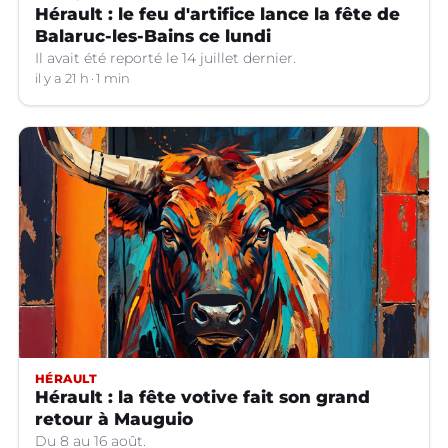
Hérault : le feu d'artifice lance la fête de
Balaruc-les-Bains ce lundi
Il avait été reporté le 14 juillet dernier.
il y a 21 h
1 min
HÉRAULT
Hérault : la fête votive fait son grand
retour à Mauguio
Du 8 au 16 août.