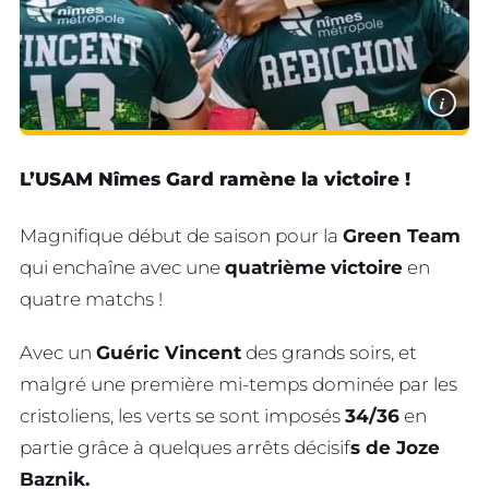
i
L’USAM Nîmes Gard ramène la victoire !
Magnifique début de saison pour la
Green Team
qui enchaîne avec une
quatrième
victoire
en
quatre matchs !
Avec un
Guéric Vincent
des grands soirs, et
malgré une première mi-temps dominée par les
cristoliens, les verts se sont imposés
34/36
en
partie grâce à quelques arrêts décisif
s de Joze
Baznik.