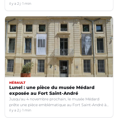
il y a 2 j
1 min
HÉRAULT
Lunel : une pièce du musée Médard
exposée au Fort Saint-André
Jusqu'au 4 novembre prochain, le musée Médard
prête une pièce emblématique au Fort Saint-André à
Villeneuve-lez-Avignon (Gard).
il y a 2 j
1 min