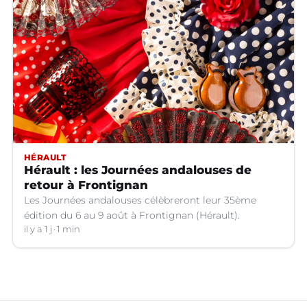
HÉRAULT
Hérault : les Journées andalouses de
retour à Frontignan
Les Journées andalouses célèbreront leur 35ème
édition du 6 au 9 août à Frontignan (Hérault).
il y a 1 j
1 min