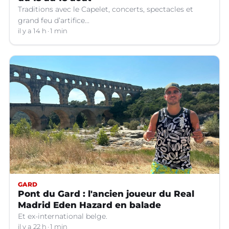
Traditions avec le Capelet, concerts, spectacles et
grand feu d’artifice...
il y a 14 h
1 min
GARD
Pont du Gard : l'ancien joueur du Real
Madrid Eden Hazard en balade
Et ex-international belge.
il y a 22 h
1 min