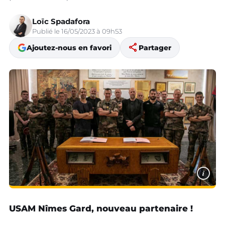
Loïc Spadafora
Publié le 16/05/2023 à 09h53
share
Ajoutez-nous en favori
Partager
i
USAM Nîmes Gard, nouveau partenaire !