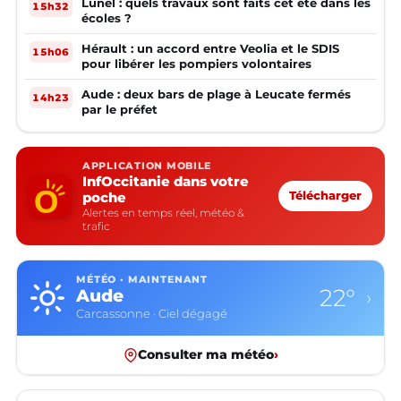
Lunel : quels travaux sont faits cet été dans les
15h32
écoles ?
Hérault : un accord entre Veolia et le SDIS
15h06
pour libérer les pompiers volontaires
Aude : deux bars de plage à Leucate fermés
14h23
par le préfet
APPLICATION MOBILE
InfOccitanie dans votre
poche
Télécharger
Alertes en temps réel, météo &
trafic
MÉTÉO · MAINTENANT
15°
Aveyron
›
Rodez · Ciel dégagé
Consulter ma météo
›