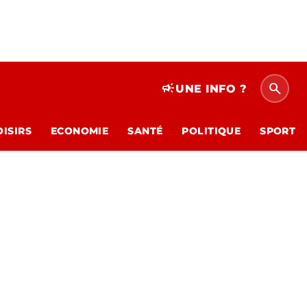
search
campaign
UNE INFO ?
OISIRS
ECONOMIE
SANTÉ
POLITIQUE
SPORT