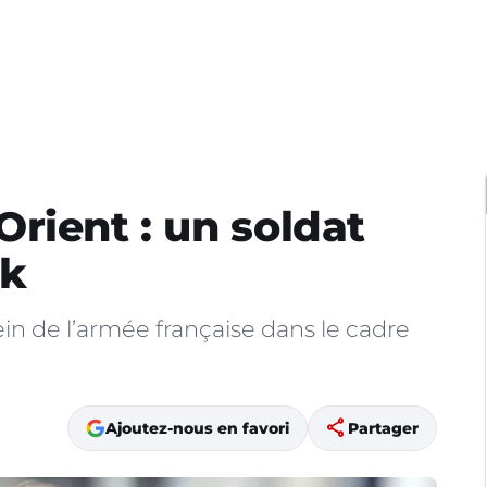
rient : un soldat
ak
in de l’armée française dans le cadre
share
Ajoutez-nous en favori
Partager