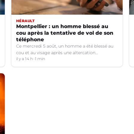
HÉRAULT
Montpellier : un homme blessé au
cou après la tentative de vol de son
téléphone
Ce mercredi 5 août, un homme a été blessé au
cou et au visage après une altercation
concernant un téléphone portable à Montpellier
il y a 14 h
1 min
(Hérault).