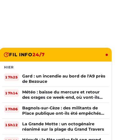
FIL INFO
24/7
HIER
Gard : un incendie au bord de l'A9 près
17h25
de Bezouce
Météo : baisse du mercure et retour
17h14
des orages ce week-end, où vont-ils
frapper ?
Bagnols-sur-Cèze : des militants de
17h06
Place publique ont-ils été empêchés
de tracter par la mairie ?
La Grande Motte : un octogénaire
15h12
réanimé sur la plage du Grand Travers
Hérault : la fête votive fait son grand