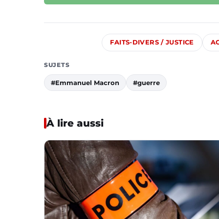
FAITS-DIVERS / JUSTICE
A
SUJETS
#Emmanuel Macron
#guerre
À lire aussi