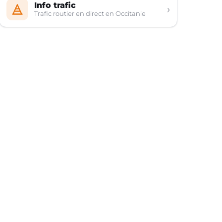
Info trafic
›
Trafic routier en direct en Occitanie