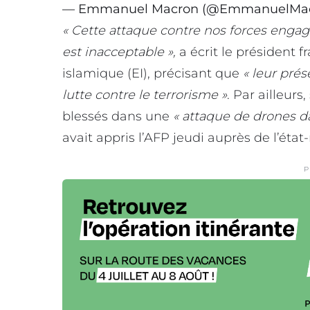
— Emmanuel Macron (@EmmanuelMa
« Cette attaque contre nos forces engag
est inacceptable »,
a écrit le président f
islamique (EI), précisant que
« leur prés
lutte contre le terrorisme »
. Par ailleurs
blessés dans une
« attaque de drones da
avait appris l’AFP jeudi auprès de l’éta
P