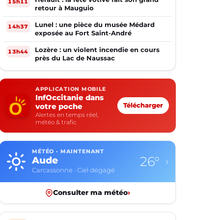
15h11
retour à Mauguio
Lunel : une pièce du musée Médard
14h37
exposée au Fort Saint-André
Lozère : un violent incendie en cours
13h44
près du Lac de Naussac
APPLICATION MOBILE
InfOccitanie dans
votre poche
Télécharger
Alertes en temps réel,
météo & trafic
MÉTÉO · MAINTENANT
26°
Aude
›
Carcassonne · Ciel dégagé
Consulter ma météo
›