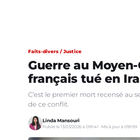
Faits-divers / Justice
Guerre au Moyen-O
français tué en Ir
C’est le premier mort recensé au se
de ce conflit.
Linda Mansouri
Publié le 13/03/2026 à 09h41 · Mis à jour à 09h59