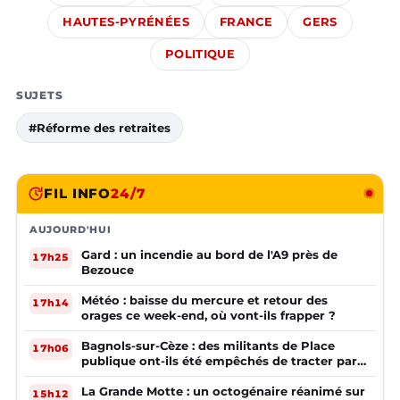
HAUTES-PYRÉNÉES
FRANCE
GERS
POLITIQUE
SUJETS
#Réforme des retraites
FIL INFO
24/7
AUJOURD'HUI
Gard : un incendie au bord de l'A9 près de
17h25
Bezouce
Météo : baisse du mercure et retour des
17h14
orages ce week-end, où vont-ils frapper ?
Bagnols-sur-Cèze : des militants de Place
17h06
publique ont-ils été empêchés de tracter par
la mairie ?
La Grande Motte : un octogénaire réanimé sur
15h12