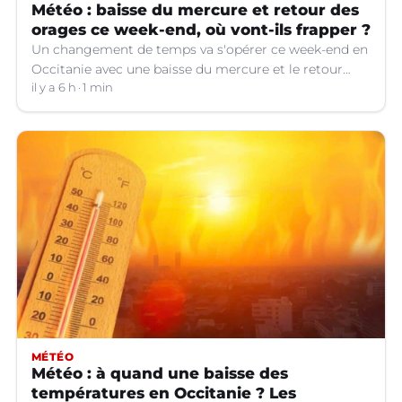
Météo : baisse du mercure et retour des
orages ce week-end, où vont-ils frapper ?
Un changement de temps va s'opérer ce week-end en
Occitanie avec une baisse du mercure et le retour
d'orages dans certains départements.
il y a 6 h
1 min
MÉTÉO
Météo : à quand une baisse des
températures en Occitanie ? Les