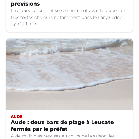
prévisions
Les jours passent et se ressemblent avec toujours de
très fortes chaleurs notamment dans le Languedoc.
Jusqu’à quand ?
il y a 1 j
1 min
AUDE
Aude : deux bars de plage à Leucate
fermés par le préfet
A de multiples reprises au cours de la saison, les