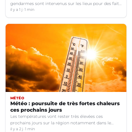
gendarmes sont intervenus sur les lieux pour des faits
de violences, de consommation d'alcool, de rixes, de
il y a 1 j
1 min
tapage, de stationnement...
MÉTÉO
Météo : poursuite de très fortes chaleurs
ces prochains jours
Les températures vont rester très élevées ces
prochains jours sur la région notamment dans le
Languedoc.
il y a 2 j
1 min