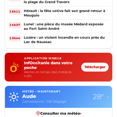
la plage du Grand Travers
Hérault : la fête votive fait son grand retour à
15h11
Mauguio
Lunel : une pièce du musée Médard exposée
14h37
au Fort Saint-André
Lozère : un violent incendie en cours près du
13h44
Lac de Naussac
APPLICATION MOBILE
InfOccitanie dans votre
poche
Télécharger
Alertes en temps réel, météo &
trafic
MÉTÉO · MAINTENANT
28°
Aude
›
Carcassonne · Ciel dégagé
Consulter ma météo
›