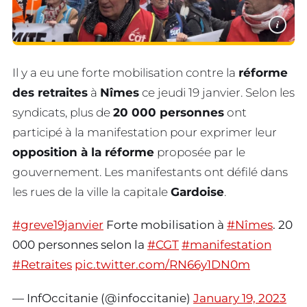
i
Il y a eu une forte mobilisation contre la
réforme
des retraites
à
Nîmes
ce jeudi 19 janvier. Selon les
syndicats, plus de
20 000 personnes
ont
participé à la manifestation pour exprimer leur
opposition à la réforme
proposée par le
gouvernement. Les manifestants ont défilé dans
les rues de la ville la capitale
Gardoise
.
#greve19janvier
Forte mobilisation à
#Nîmes
. 20
000 personnes selon la
#CGT
#manifestation
#Retraites
pic.twitter.com/RN66y1DN0m
— InfOccitanie (@infoccitanie)
January 19, 2023