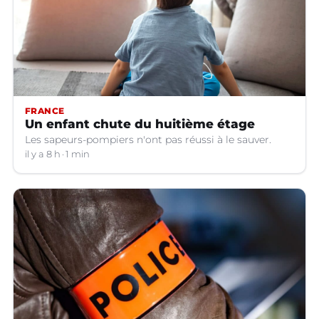
FRANCE
Un enfant chute du huitième étage
Les sapeurs-pompiers n'ont pas réussi à le sauver.
il y a 8 h
1 min