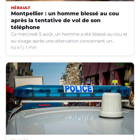
HÉRAULT
Montpellier : un homme blessé au cou
après la tentative de vol de son
téléphone
Ce mercredi 5 août, un homme a été blessé au cou et
au visage après une altercation concernant un
téléphone portable à Montpellier (Hérault).
il y a 1 j
1 min