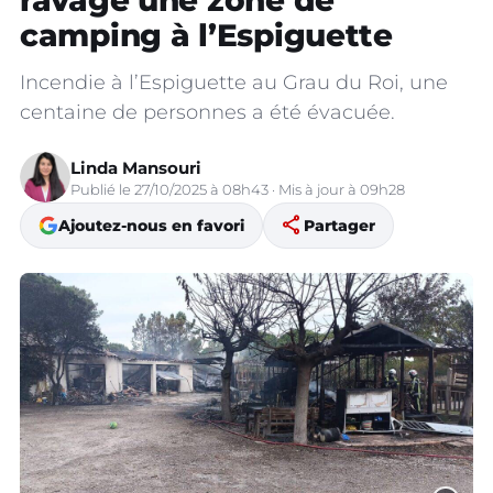
ravage une zone de
camping à l’Espiguette
Incendie à l’Espiguette au Grau du Roi, une
centaine de personnes a été évacuée.
Linda Mansouri
Publié le 27/10/2025 à 08h43 · Mis à jour à 09h28
share
Ajoutez-nous en favori
Partager