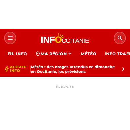
menu
search
expand_more
location_on
FIL INFO
MA RÉGION
MÉTÉO
INFO TRAF
Météo : des orages attendus ce dimanche
ALERTE
bolt
chevron_right
INFO
en Occitanie, les prévisions
PUBLICITÉ