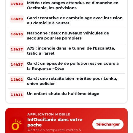
Météo : des orages attendus ce dimanche en
17h10
Occitanie, les prévisions
Gard : tentative de cambriolage avec intrusion
16h39
au domicile à Sauzet
Narbonne : deux nouveaux véhicules de
16h10
secours pour les pompiers
A75 : incendie dans le tunnel de l'Escalette,
15h17
trafic à l'arrêt
Gard : un épisode de pollution est en cours à
14h37
la Roque-sur-Cèze
Gard : une retraite bien méritée pour Lenka,
12h02
chien policier
Un enfant chute du huitième étage
11h11
APPLICATION MOBILE
InfOccitanie dans votre
poche
Télécharger
Alertes en temps réel, météo &