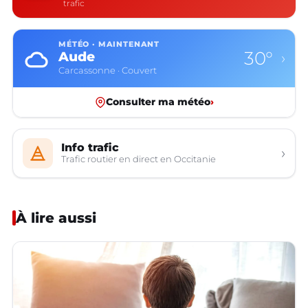
trafic
MÉTÉO · MAINTENANT
30°
Aude
›
Carcassonne · Couvert
Consulter ma météo
›
Info trafic
›
Trafic routier en direct en Occitanie
À lire aussi