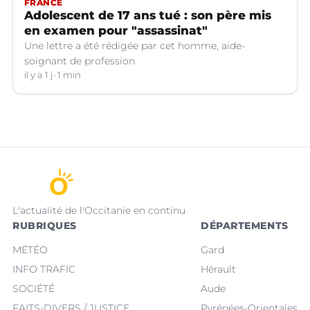
FRANCE
Adolescent de 17 ans tué : son père mis
en examen pour "assassinat"
Une lettre a été rédigée par cet homme, aide-
soignant de profession.
il y a 1 j
1 min
L'actualité de l'Occitanie en continu
RUBRIQUES
DÉPARTEMENTS
MÉTÉO
Gard
INFO TRAFIC
Hérault
SOCIÉTÉ
Aude
FAITS-DIVERS / JUSTICE
Pyrénées-Orientales