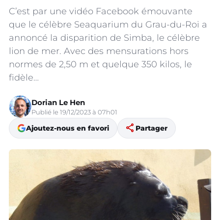
C’est par une vidéo Facebook émouvante
que le célèbre Seaquarium du Grau-du-Roi a
annoncé la disparition de Simba, le célèbre
lion de mer. Avec des mensurations hors
normes de 2,50 m et quelque 350 kilos, le
fidèle…
Dorian Le Hen
Publié le 19/12/2023 à 07h01
share
Ajoutez-nous en favori
Partager