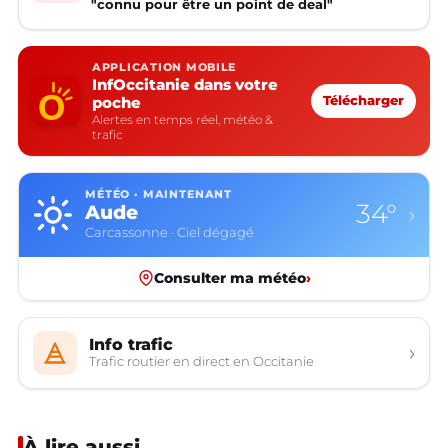
"connu pour être un point de deal"
APPLICATION MOBILE
InfOccitanie dans votre
poche
Télécharger
Alertes en temps réel, météo &
trafic
MÉTÉO · MAINTENANT
34°
Aude
›
Carcassonne · Ciel dégagé
Consulter ma météo
›
Info trafic
›
Trafic routier en direct en Occitanie
À lire aussi