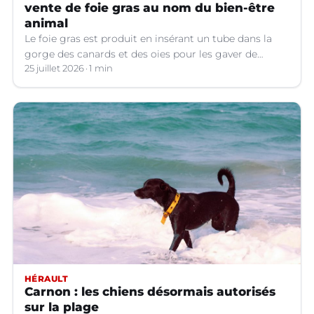
vente de foie gras au nom du bien-être
animal
Le foie gras est produit en insérant un tube dans la
gorge des canards et des oies pour les gaver de
grandes quantités de nourriture, ce qui provoque une
25 juillet 2026
1 min
hypertrophie rapide du foie, organe dont on tire le
produit.
HÉRAULT
Carnon : les chiens désormais autorisés
sur la plage