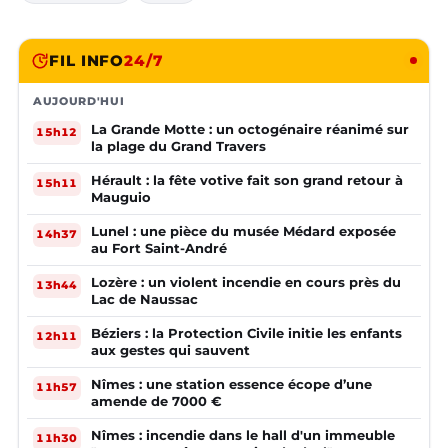
FIL INFO
24/7
AUJOURD'HUI
La Grande Motte : un octogénaire réanimé sur
15h12
la plage du Grand Travers
Hérault : la fête votive fait son grand retour à
15h11
Mauguio
Lunel : une pièce du musée Médard exposée
14h37
au Fort Saint-André
Lozère : un violent incendie en cours près du
13h44
Lac de Naussac
Béziers : la Protection Civile initie les enfants
12h11
aux gestes qui sauvent
Nîmes : une station essence écope d’une
11h57
amende de 7000 €
Nîmes : incendie dans le hall d'un immeuble
11h30