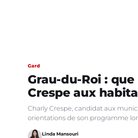
Gard
Grau-du-Roi : que
Crespe aux habita
Charly Crespe, candidat aux municip
orientations de son programme lo
Linda Mansouri