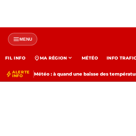
menu
MENU
expand_more
location_on
FIL INFO
MA RÉGION
MÉTÉO
INFO TRAFI
ALERTE
bolt
Météo : à quand une baisse des températur
INFO