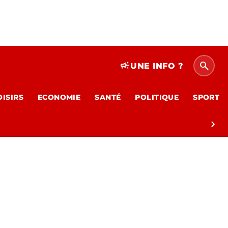
search
campaign
UNE INFO ?
OISIRS
ECONOMIE
SANTÉ
POLITIQUE
SPORT
chevron_right