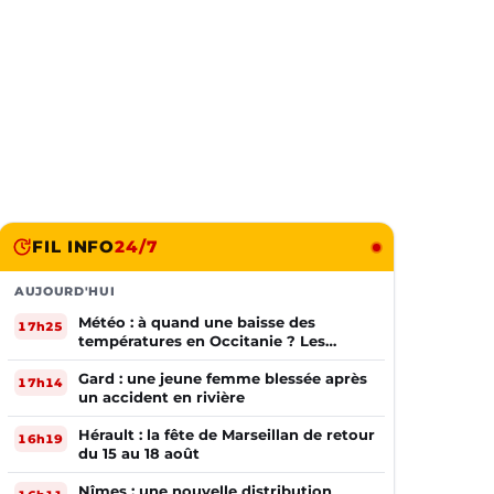
FIL INFO
24/7
AUJOURD'HUI
Météo : à quand une baisse des
17h25
températures en Occitanie ? Les
prévisions
Gard : une jeune femme blessée après
17h14
un accident en rivière
Hérault : la fête de Marseillan de retour
16h19
du 15 au 18 août
Nîmes : une nouvelle distribution