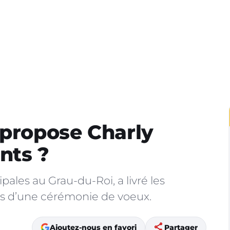
 propose Charly
nts ?
ales au Grau-du-Roi, a livré les
rs d’une cérémonie de voeux.
share
Ajoutez-nous en favori
Partager