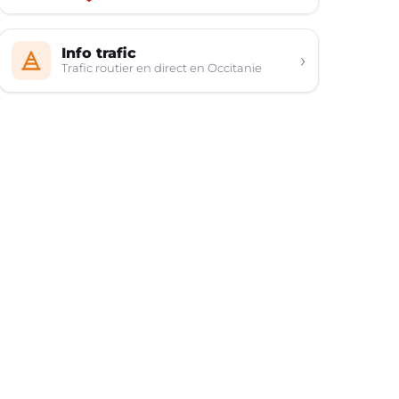
Info trafic
›
Trafic routier en direct en Occitanie