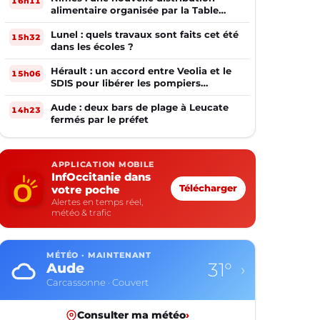
16h11
alimentaire organisée par la Table
Ouverte
Lunel : quels travaux sont faits cet été
15h32
dans les écoles ?
Hérault : un accord entre Veolia et le
15h06
SDIS pour libérer les pompiers
volontaires
Aude : deux bars de plage à Leucate
14h23
fermés par le préfet
APPLICATION MOBILE
InfOccitanie dans
votre poche
Télécharger
Alertes en temps réel,
météo & trafic
MÉTÉO · MAINTENANT
31°
Aude
›
Carcassonne · Couvert
Consulter ma météo
›