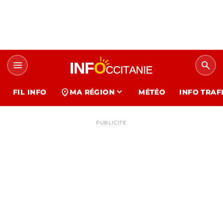
menu
search
expand_more
location_on
FIL INFO
MA RÉGION
MÉTÉO
INFO TRAF
PUBLICITÉ