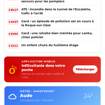
secours pour les pompiers
A75 : incendie dans le tunnel de l'Escalette,
15h17
trafic à l'arrêt
Gard : un épisode de pollution est en cours à
14h37
la Roque-sur-Cèze
Gard : une retraite bien méritée pour Lenka,
12h02
chien policier
Un enfant chute du huitième étage
11h11
APPLICATION MOBILE
InfOccitanie dans votre
poche
Télécharger
Alertes en temps réel, météo &
trafic
MÉTÉO · MAINTENANT
24°
Aude
›
Carcassonne · Couvert