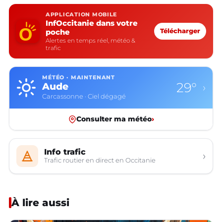
APPLICATION MOBILE
InfOccitanie dans votre
poche
Télécharger
Alertes en temps réel, météo &
trafic
MÉTÉO · MAINTENANT
29°
Aude
›
Carcassonne · Ciel dégagé
Consulter ma météo
›
Info trafic
›
Trafic routier en direct en Occitanie
À lire aussi