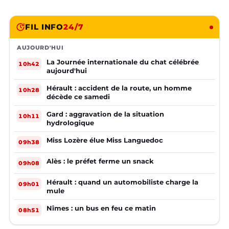
FIL INFO
24/7
AUJOURD'HUI
La Journée internationale du chat célébrée
10h42
aujourd'hui
Hérault : accident de la route, un homme
10h28
décède ce samedi
Gard : aggravation de la situation
10h11
hydrologique
Miss Lozère élue Miss Languedoc
09h38
Alès : le préfet ferme un snack
09h08
Hérault : quand un automobiliste charge la
09h01
mule
Nîmes : un bus en feu ce matin
08h51