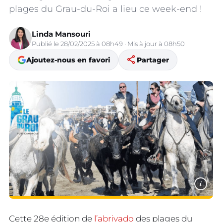
plages du Grau-du-Roi a lieu ce week-end !
Linda Mansouri
Publié le 28/02/2025 à 08h49 · Mis à jour à 08h50
share
Ajoutez-nous en favori
Partager
i
Cette 28e édition de
l’abrivado
des plages du