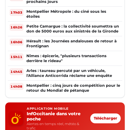
prochains jours
Montpellier Métropole : du ciné sous les
17h03
étoiles
Petite Camargue : la collectivité soumettra un
16h26
don de 5000 euros aux sinistrés de la Gironde
Hérault : les Journées andalouses de retour à
16h06
Frontignan
Nîmes : épicerie, "plusieurs transactions
15h11
derrière le rideau"
Arles : taureau percuté par un véhicule,
14h45
l'Alliance Anticorrida réclame une enquête
Montpellier : cinq jours de compétition pour le
14h08
retour du Mondial de pétanque
APPLICATION MOBILE
InfOccitanie dans votre
poche
Télécharger
Alertes en temps réel, météo &
trafic