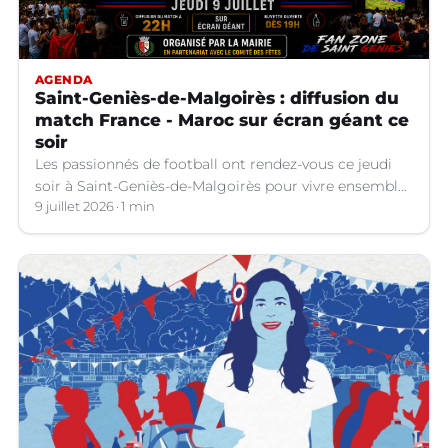
AGENDA
Saint-Geniès-de-Malgoirès : diffusion du
match France - Maroc sur écran géant ce
soir
Les passionnés de football ont rendez-vous ce jeudi
soir à Saint-Geniès-de-Malgoirès pour vivre ensemble
l'un des temps forts de la Coupe du Monde 2026.
9 juillet 2026
1 min