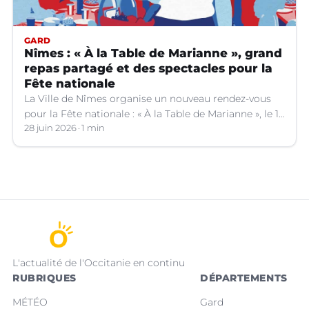
GARD
Nîmes : « À la Table de Marianne », grand
repas partagé et des spectacles pour la
Fête nationale
La Ville de Nîmes organise un nouveau rendez-vous
pour la Fête nationale : « À la Table de Marianne », le 13
juillet prochain.
28 juin 2026
1 min
L'actualité de l'Occitanie en continu
RUBRIQUES
DÉPARTEMENTS
MÉTÉO
Gard