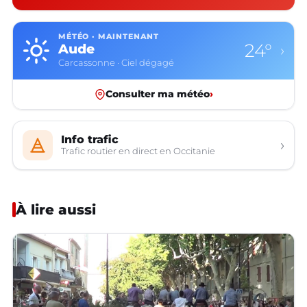
MÉTÉO · MAINTENANT
24°
Aude
›
Carcassonne · Ciel dégagé
Consulter ma météo
›
Info trafic
›
Trafic routier en direct en Occitanie
À lire aussi