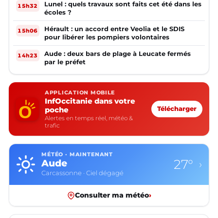
Lunel : quels travaux sont faits cet été dans les
15h32
écoles ?
Hérault : un accord entre Veolia et le SDIS
15h06
pour libérer les pompiers volontaires
Aude : deux bars de plage à Leucate fermés
14h23
par le préfet
APPLICATION MOBILE
InfOccitanie dans votre
poche
Télécharger
Alertes en temps réel, météo &
trafic
MÉTÉO · MAINTENANT
27°
Aude
›
Carcassonne · Ciel dégagé
Consulter ma météo
›