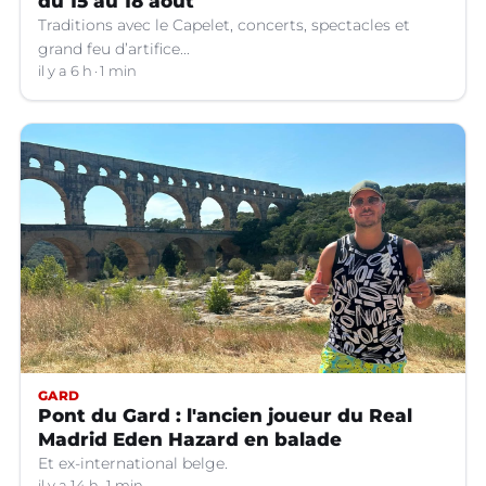
du 15 au 18 août
Traditions avec le Capelet, concerts, spectacles et
grand feu d’artifice...
il y a 6 h
1 min
GARD
Pont du Gard : l'ancien joueur du Real
Madrid Eden Hazard en balade
Et ex-international belge.
il y a 14 h
1 min