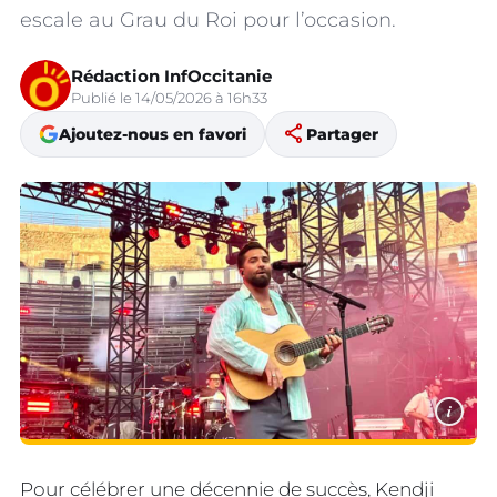
escale au Grau du Roi pour l’occasion.
Rédaction InfOccitanie
Publié le 14/05/2026 à 16h33
share
Ajoutez-nous en favori
Partager
i
Pour célébrer une décennie de succès, Kendji