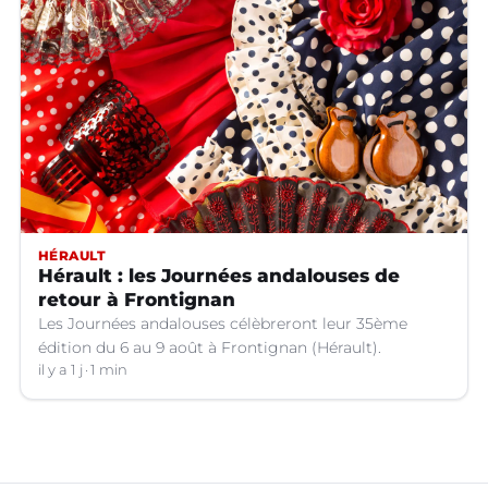
HÉRAULT
Hérault : les Journées andalouses de
retour à Frontignan
Les Journées andalouses célèbreront leur 35ème
édition du 6 au 9 août à Frontignan (Hérault).
il y a 1 j
1 min