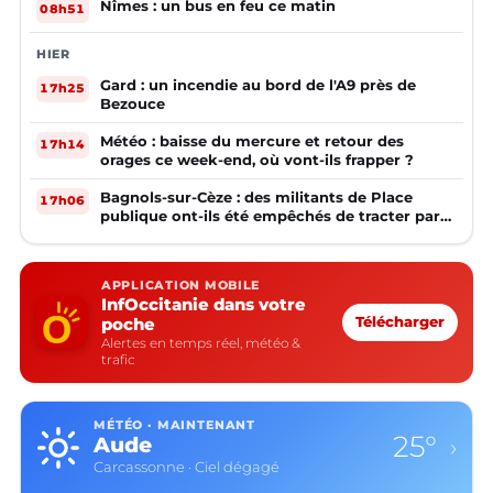
Nîmes : un bus en feu ce matin
08h51
HIER
Gard : un incendie au bord de l'A9 près de
17h25
Bezouce
Météo : baisse du mercure et retour des
17h14
orages ce week-end, où vont-ils frapper ?
Bagnols-sur-Cèze : des militants de Place
17h06
publique ont-ils été empêchés de tracter par
la mairie ?
APPLICATION MOBILE
InfOccitanie dans votre
poche
Télécharger
Alertes en temps réel, météo &
trafic
MÉTÉO · MAINTENANT
25°
Aude
›
Carcassonne · Ciel dégagé