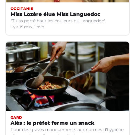
OCCITANIE
Miss Lozère élue Miss Languedoc
"Tu as porté haut les couleurs du Languedoc".
il y a 15 min
1 min
GARD
Alès : le préfet ferme un snack
Pour des graves manquements aux normes d’hygiène