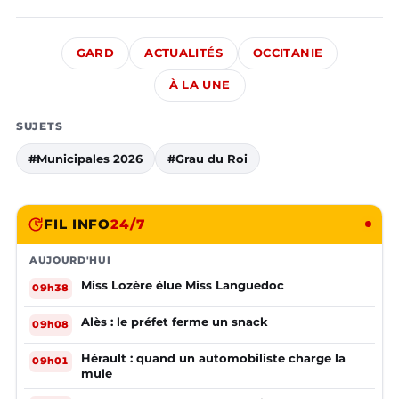
GARD
ACTUALITÉS
OCCITANIE
À LA UNE
SUJETS
#Municipales 2026
#Grau du Roi
FIL INFO
24/7
AUJOURD'HUI
Miss Lozère élue Miss Languedoc
09h38
Alès : le préfet ferme un snack
09h08
Hérault : quand un automobiliste charge la
09h01
mule