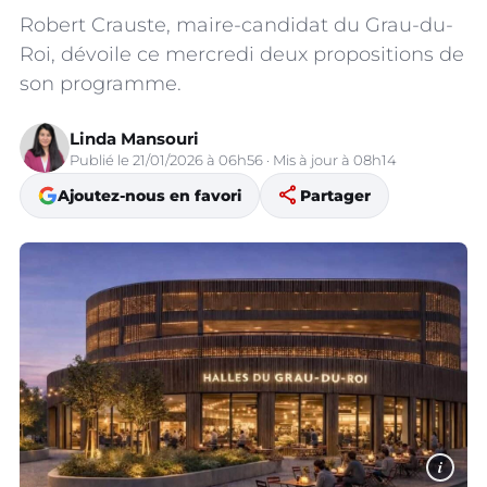
Robert Crauste, maire-candidat du Grau-du-
Roi, dévoile ce mercredi deux propositions de
son programme.
Linda Mansouri
Publié le 21/01/2026 à 06h56 · Mis à jour à 08h14
share
Ajoutez-nous en favori
Partager
i