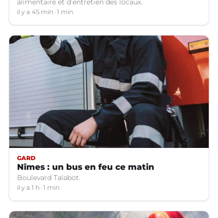
alimentaire et d’entretien des locaux.
il y a 45 min
1 min
GARD
Nîmes : un bus en feu ce matin
Boulevard Talabot.
il y a 1 h
1 min