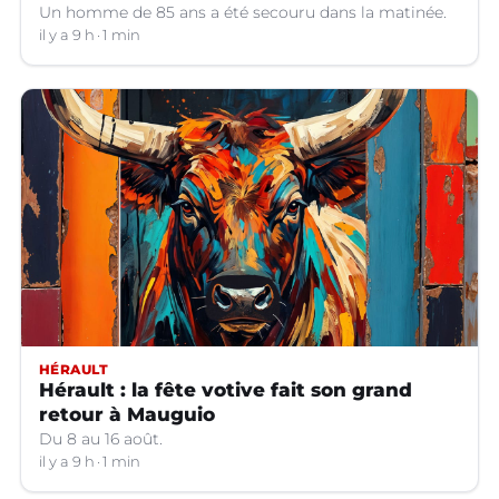
Un homme de 85 ans a été secouru dans la matinée.
il y a 9 h
1 min
HÉRAULT
Hérault : la fête votive fait son grand
retour à Mauguio
Du 8 au 16 août.
il y a 9 h
1 min