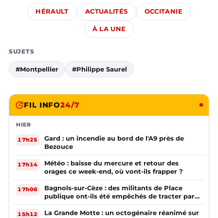
HÉRAULT
ACTUALITÉS
OCCITANIE
À LA UNE
SUJETS
#Montpellier
#Philippe Saurel
FIL INFO
24/7
HIER
Gard : un incendie au bord de l'A9 près de
17h25
Bezouce
Météo : baisse du mercure et retour des
17h14
orages ce week-end, où vont-ils frapper ?
Bagnols-sur-Cèze : des militants de Place
17h06
publique ont-ils été empêchés de tracter par
la mairie ?
La Grande Motte : un octogénaire réanimé sur
15h12