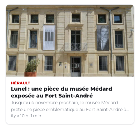
HÉRAULT
Lunel : une pièce du musée Médard
exposée au Fort Saint-André
Jusqu'au 4 novembre prochain, le musée Médard
prête une pièce emblématique au Fort Saint-André à
Villeneuve-lez-Avignon (Gard).
il y a 10 h
1 min