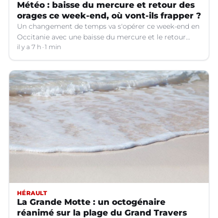
Météo : baisse du mercure et retour des
orages ce week-end, où vont-ils frapper ?
Un changement de temps va s'opérer ce week-end en
Occitanie avec une baisse du mercure et le retour
d'orages dans certains départements.
il y a 7 h
1 min
HÉRAULT
La Grande Motte : un octogénaire
réanimé sur la plage du Grand Travers