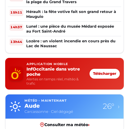
la plage du Grand Travers
Hérault : la fête votive fait son grand retour à
15h11
Mauguio
Lunel : une pièce du musée Médard exposée
14h37
au Fort Saint-André
Lozère : un violent incendie en cours près du
13h44
Lac de Naussac
APPLICATION MOBILE
InfOccitanie dans votre
poche
Télécharger
Alertes en temps réel, météo &
trafic
MÉTÉO · MAINTENANT
26°
Aude
›
Carcassonne · Ciel dégagé
Consulter ma météo
›