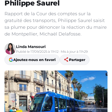
Philippe Saurel
Rapport de la Cour des comptes sur la
gratuité des transports, Philippe Saurel saisit
sa plume pour dénoncer la réaction du maire
de Montpellier, Michaël Delafosse.
Linda Mansouri
Publié le 17/09/2025 à 11h12 · Mis à jour à 11h29
share
Ajoutez-nous en favori
Partager