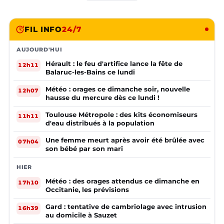
FIL INFO
24/7
AUJOURD'HUI
Hérault : le feu d'artifice lance la fête de
12h11
Balaruc-les-Bains ce lundi
Météo : orages ce dimanche soir, nouvelle
12h07
hausse du mercure dès ce lundi !
Toulouse Métropole : des kits économiseurs
11h11
d'eau distribués à la population
Une femme meurt après avoir été brûlée avec
07h04
son bébé par son mari
HIER
Météo : des orages attendus ce dimanche en
17h10
Occitanie, les prévisions
Gard : tentative de cambriolage avec intrusion
16h39
au domicile à Sauzet