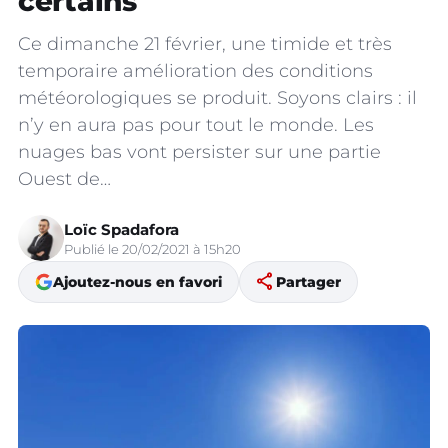
certains
Ce dimanche 21 février, une timide et très
temporaire amélioration des conditions
météorologiques se produit. Soyons clairs : il
n’y en aura pas pour tout le monde. Les
nuages bas vont persister sur une partie
Ouest de…
Loïc Spadafora
Publié le 20/02/2021 à 15h20
share
Ajoutez-nous en favori
Partager