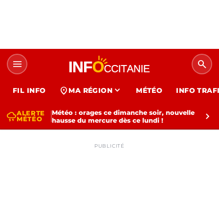
menu
search
expand_more
location_on
FIL INFO
MA RÉGION
MÉTÉO
INFO TRAF
Météo : orages ce dimanche soir, nouvelle
ALERTE
thunderstorm
chevron_right
MÉTÉO
hausse du mercure dès ce lundi !
PUBLICITÉ