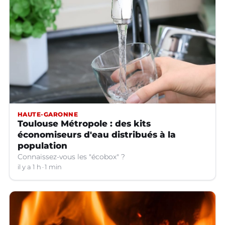
HAUTE-GARONNE
Toulouse Métropole : des kits
économiseurs d'eau distribués à la
population
Connaissez-vous les "écobox" ?
il y a 1 h
1 min