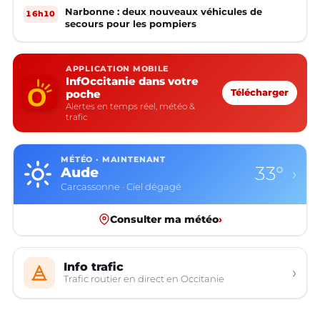
Narbonne : deux nouveaux véhicules de
16h10
secours pour les pompiers
APPLICATION MOBILE
InfOccitanie dans votre
poche
Télécharger
Alertes en temps réel, météo &
trafic
MÉTÉO · MAINTENANT
33°
Aude
›
Carcassonne · Ciel dégagé
Consulter ma météo
›
Info trafic
›
Trafic routier en direct en Occitanie