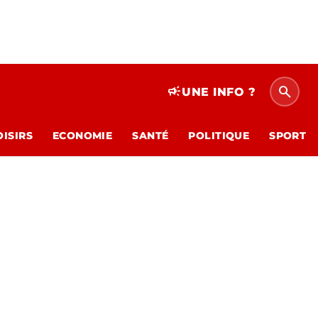
search
campaign
UNE INFO ?
OISIRS
ECONOMIE
SANTÉ
POLITIQUE
SPORT