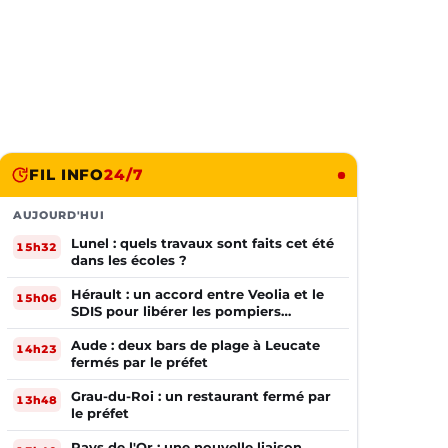
FIL INFO
24/7
AUJOURD'HUI
Lunel : quels travaux sont faits cet été
15h32
dans les écoles ?
Hérault : un accord entre Veolia et le
15h06
SDIS pour libérer les pompiers
volontaires
Aude : deux bars de plage à Leucate
14h23
fermés par le préfet
Grau-du-Roi : un restaurant fermé par
13h48
le préfet
Pays de l'Or : une nouvelle liaison