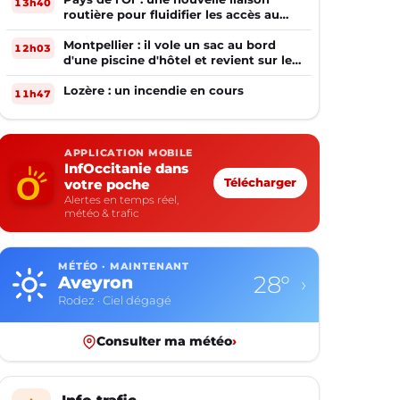
13h40
routière pour fluidifier les accès au
PIOM
Montpellier : il vole un sac au bord
12h03
d'une piscine d'hôtel et revient sur les
lieux le lendemain
Lozère : un incendie en cours
11h47
APPLICATION MOBILE
InfOccitanie dans
votre poche
Télécharger
Alertes en temps réel,
météo & trafic
MÉTÉO · MAINTENANT
28°
Aveyron
›
Rodez · Ciel dégagé
Consulter ma météo
›