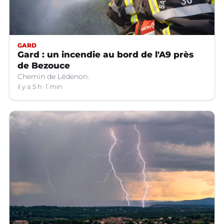
GARD
Gard : un incendie au bord de l'A9 près
de Bezouce
Chemin de Lédenon.
il y a 5 h
1 min