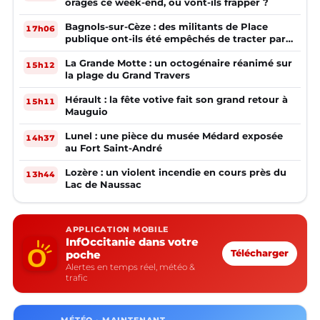
orages ce week-end, où vont-ils frapper ?
Bagnols-sur-Cèze : des militants de Place
17h06
publique ont-ils été empêchés de tracter par
la mairie ?
La Grande Motte : un octogénaire réanimé sur
15h12
la plage du Grand Travers
Hérault : la fête votive fait son grand retour à
15h11
Mauguio
Lunel : une pièce du musée Médard exposée
14h37
au Fort Saint-André
Lozère : un violent incendie en cours près du
13h44
Lac de Naussac
APPLICATION MOBILE
InfOccitanie dans votre
poche
Télécharger
Alertes en temps réel, météo &
trafic