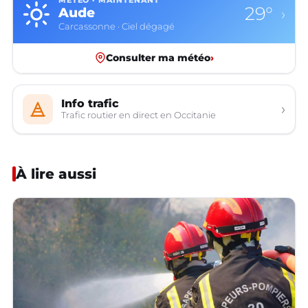
MÉTÉO · MAINTENANT
29°
Aude
›
Carcassonne · Ciel dégagé
Consulter ma météo
›
Info trafic
›
Trafic routier en direct en Occitanie
À lire aussi