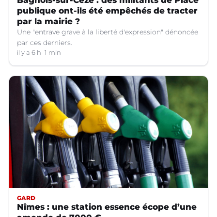
Bagnols-sur-Cèze : des militants de Place
publique ont-ils été empêchés de tracter
par la mairie ?
Une "entrave grave à la liberté d'expression" dénoncée
par ces derniers.
il y a 6 h
1 min
GARD
Nîmes : une station essence écope d’une