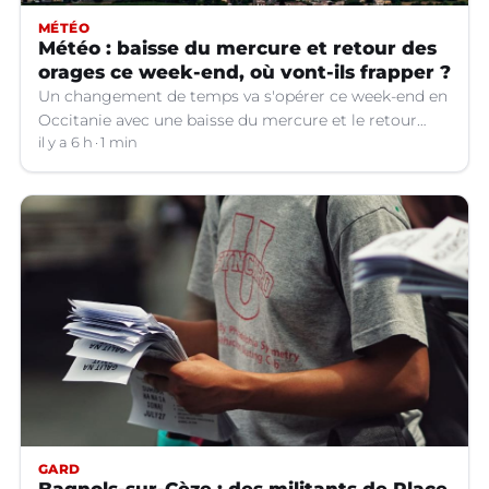
MÉTÉO
Météo : baisse du mercure et retour des
orages ce week-end, où vont-ils frapper ?
Un changement de temps va s'opérer ce week-end en
Occitanie avec une baisse du mercure et le retour
d'orages dans certains départements.
il y a 6 h
1 min
GARD