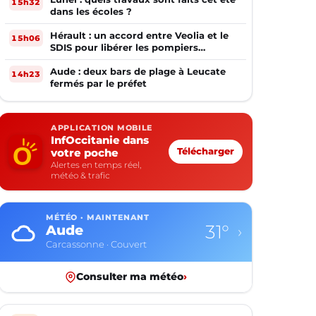
15h32
dans les écoles ?
Hérault : un accord entre Veolia et le
15h06
SDIS pour libérer les pompiers
volontaires
Aude : deux bars de plage à Leucate
14h23
fermés par le préfet
APPLICATION MOBILE
InfOccitanie dans
votre poche
Télécharger
Alertes en temps réel,
météo & trafic
MÉTÉO · MAINTENANT
31°
Aude
›
Carcassonne · Couvert
Consulter ma météo
›