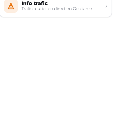
Info trafic
›
Trafic routier en direct en Occitanie