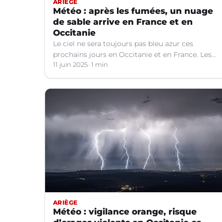
ARIÈGE
Météo : après les fumées, un nuage
de sable arrive en France et en
Occitanie
Le ciel ne sera toujours pas bleu azur ces
prochains jours en Occitanie et en France. Les
explications météo.
11 juin 2025
1 min
ARIÈGE
Météo : vigilance orange, risque