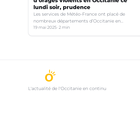
d’orages violents en Occitanie ce
lundi soir, prudence
Les services de Météo-France ont placé de
nombreux départements d’Occitanie en
vigilance orange pour les orages violents.
19 mai 2025
2 min
L'actualité de l'Occitanie en continu