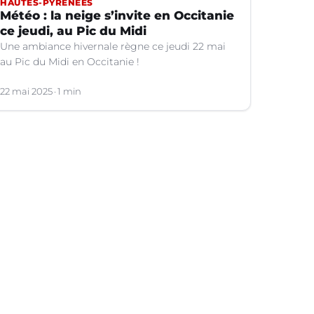
HAUTES-PYRÉNÉES
Météo : la neige s’invite en Occitanie
ce jeudi, au Pic du Midi
Une ambiance hivernale règne ce jeudi 22 mai
au Pic du Midi en Occitanie !
22 mai 2025
1 min