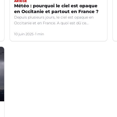
ARIÈGE
Météo : pourquoi le ciel est opaque
en Occitanie et partout en France ?
Depuis plusieurs jours, le ciel est opaque en
Occitanie et en France. A quoi est dû ce
phénomène ? Les explications.
10 juin 2025
1 min