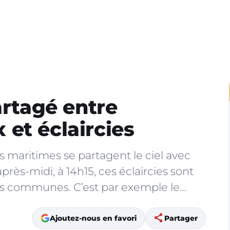
artagé entre
et éclaircies
s maritimes se partagent le ciel avec
près-midi, à 14h15, ces éclaircies sont
es communes. C’est par exemple le…
share
Ajoutez-nous en favori
Partager