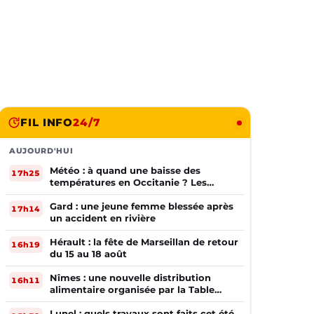
FIL INFO
24/7
AUJOURD'HUI
Météo : à quand une baisse des
17h25
températures en Occitanie ? Les
prévisions
Gard : une jeune femme blessée après
17h14
un accident en rivière
Hérault : la fête de Marseillan de retour
16h19
du 15 au 18 août
Nîmes : une nouvelle distribution
16h11
alimentaire organisée par la Table
Ouverte
Lunel : quels travaux sont faits cet été