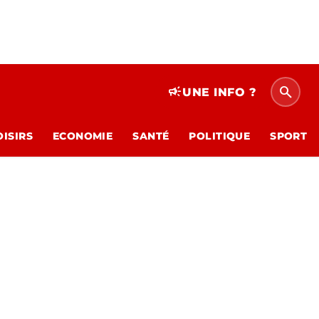
search
campaign
UNE INFO ?
OISIRS
ECONOMIE
SANTÉ
POLITIQUE
SPORT