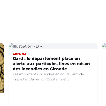
AGENDA
Gard : le département placé en
alerte aux particules fines en raison
des incendies en Gironde
Les importants incendies en cours Gironde
impactent la région Occitanie et
particulièrement le département du Gard. Les
fumées générées par ces feux entraînent une
dégradation de la qualité de l’air en raison des
concentrations de particules en suspension
(PM10) atteignent des niveaux préoccupants.