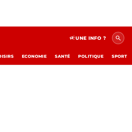
search
campaign
UNE INFO ?
OISIRS
ECONOMIE
SANTÉ
POLITIQUE
SPORT