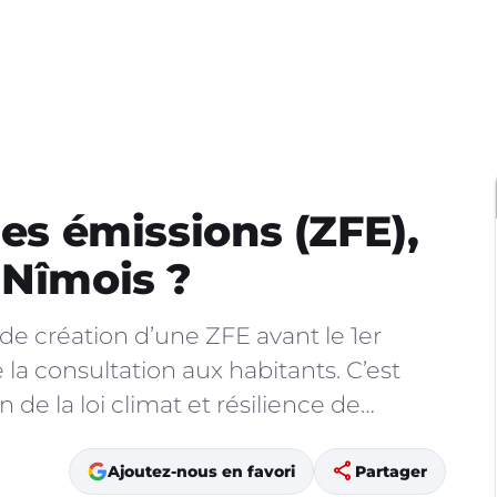
les émissions (ZFE),
 Nîmois ?
 de création d’une ZFE avant le 1er
e la consultation aux habitants. C’est
 de la loi climat et résilience de…
share
Ajoutez-nous en favori
Partager