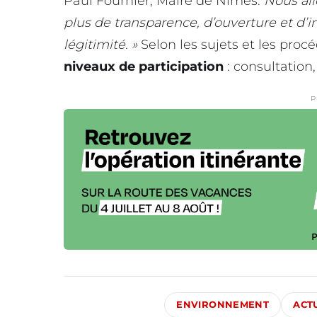
Paul Fournier, Maire de Nîmes.
Nous all
plus de transparence, d’ouverture et d’i
légitimité. »
Selon les sujets et les proc
niveaux de participation
: consultatio
P
ENVIRONNEMENT
ACT