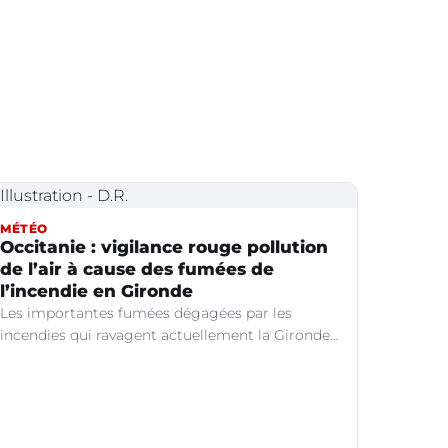
MÉTÉO
Occitanie : vigilance rouge pollution
de l’air à cause des fumées de
l’incendie en Gironde
Les importantes fumées dégagées par les
incendies qui ravagent actuellement la Gironde
continuent de se propager vers le sud-est de la
France.