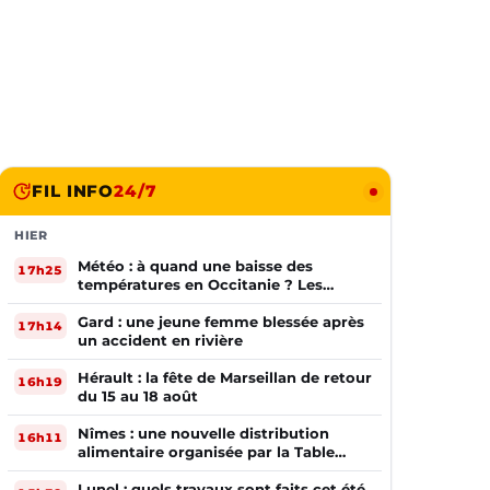
FIL INFO
24/7
HIER
Météo : à quand une baisse des
17h25
températures en Occitanie ? Les
prévisions
Gard : une jeune femme blessée après
17h14
un accident en rivière
Hérault : la fête de Marseillan de retour
16h19
du 15 au 18 août
Nîmes : une nouvelle distribution
16h11
alimentaire organisée par la Table
Ouverte
Lunel : quels travaux sont faits cet été