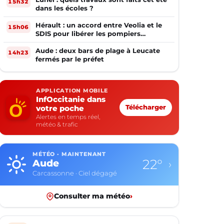
15h32
dans les écoles ?
Hérault : un accord entre Veolia et le
15h06
SDIS pour libérer les pompiers
volontaires
Aude : deux bars de plage à Leucate
14h23
fermés par le préfet
APPLICATION MOBILE
InfOccitanie dans
votre poche
Télécharger
Alertes en temps réel,
météo & trafic
MÉTÉO · MAINTENANT
22°
Aude
›
Carcassonne · Ciel dégagé
Consulter ma météo
›