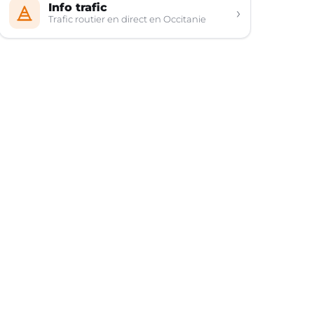
Info trafic
›
Trafic routier en direct en Occitanie