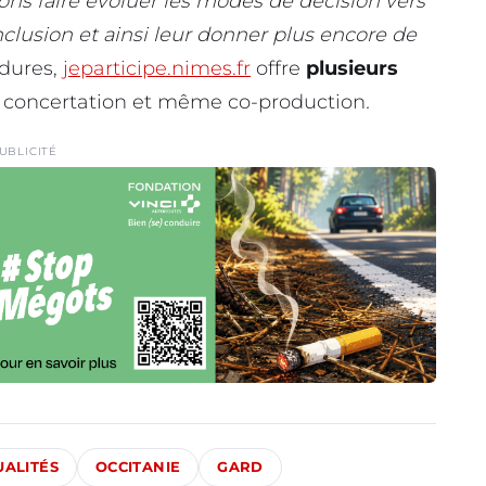
ons faire évoluer les modes de décision vers
nclusion et ainsi leur donner plus encore de
édures,
jeparticipe.nimes.fr
offre
plusieurs
n, concertation et même co-production
.
UBLICITÉ
UALITÉS
OCCITANIE
GARD