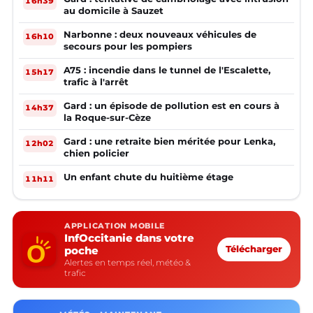
16h39
au domicile à Sauzet
Narbonne : deux nouveaux véhicules de
16h10
secours pour les pompiers
A75 : incendie dans le tunnel de l'Escalette,
15h17
trafic à l'arrêt
Gard : un épisode de pollution est en cours à
14h37
la Roque-sur-Cèze
Gard : une retraite bien méritée pour Lenka,
12h02
chien policier
Un enfant chute du huitième étage
11h11
APPLICATION MOBILE
InfOccitanie dans votre
poche
Télécharger
Alertes en temps réel, météo &
trafic