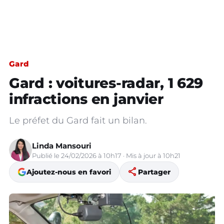
Gard
Gard : voitures-radar, 1 629
infractions en janvier
Le préfet du Gard fait un bilan.
Linda Mansouri
Publié le 24/02/2026 à 10h17 · Mis à jour à 10h21
share
Ajoutez-nous en favori
Partager