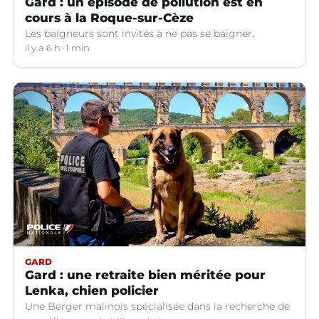
Gard : un épisode de pollution est en
cours à la Roque-sur-Cèze
Les baigneurs sont invités à ne pas se baigner.
il y a 6 h
1 min
GARD
Gard : une retraite bien méritée pour
Lenka, chien policier
Une Berger malinois spécialisée dans la recherche de