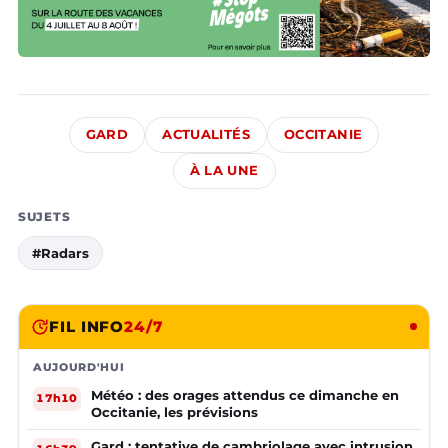
GARD
ACTUALITÉS
OCCITANIE
À LA UNE
SUJETS
#Radars
FIL INFO
24/7
AUJOURD'HUI
Météo : des orages attendus ce dimanche en
17h10
Occitanie, les prévisions
Gard : tentative de cambriolage avec intrusion