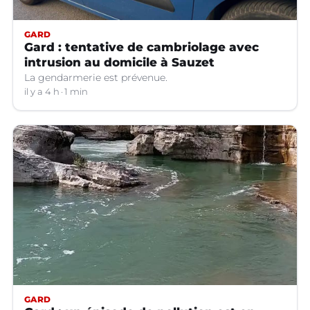
GARD
Gard : tentative de cambriolage avec
intrusion au domicile à Sauzet
La gendarmerie est prévenue.
il y a 4 h
1 min
GARD