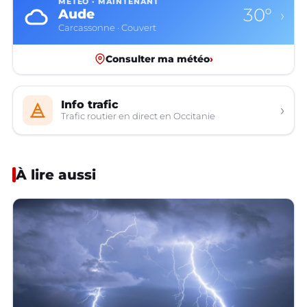
MÉTÉO · MAINTENANT
30°
Aude
›
Carcassonne · Couvert
Consulter ma météo
›
Info trafic
›
Trafic routier en direct en Occitanie
À lire aussi