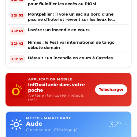
pour fluidifier les accès au PIOM
Montpellier : il vole un sac au bord d'une
12h03
piscine d'hôtel et revient sur les lieux le
lendemain
Lozère : un incendie en cours
11h47
Nîmes : le Festival international de tango
11h42
débute demain
Hérault : un incendie en cours à Castries
11h39
APPLICATION MOBILE
InfOccitanie dans votre
poche
Télécharger
Alertes en temps réel, météo &
trafic
MÉTÉO · MAINTENANT
32°
Aude
›
Carcassonne · Ciel dégagé