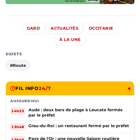
GARD
ACTUALITÉS
OCCITANIE
À LA UNE
SUJETS
#Route
FIL INFO
24/7
AUJOURD'HUI
Aude : deux bars de plage à Leucate fermés
14h23
par le préfet
Grau-du-Roi : un restaurant fermé par le préfet
13h48
Pays de l'Or : une nouvelle liaison routière
13h40