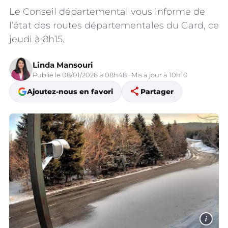
Le Conseil départemental vous informe de
l’état des routes départementales du Gard, ce
jeudi à 8h15.
Linda Mansouri
Publié le 08/01/2026 à 08h48 · Mis à jour à 10h10
share
Ajoutez-nous en favori
Partager
i