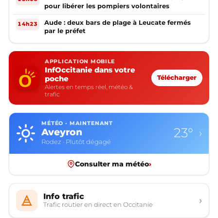
pour libérer les pompiers volontaires
Aude : deux bars de plage à Leucate fermés
14h23
par le préfet
APPLICATION MOBILE
InfOccitanie dans votre
poche
Télécharger
Alertes en temps réel, météo &
trafic
MÉTÉO · MAINTENANT
23°
Aveyron
›
Rodez · Plutôt dégagé
Consulter ma météo
›
Info trafic
›
Trafic routier en direct en Occitanie