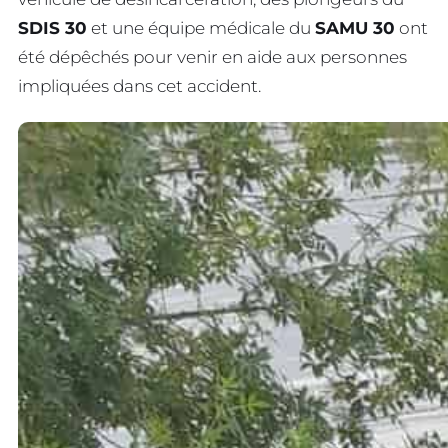
SDIS 30
et une équipe médicale du
SAMU 30
ont
été dépêchés pour venir en aide aux personnes
impliquées dans cet accident.