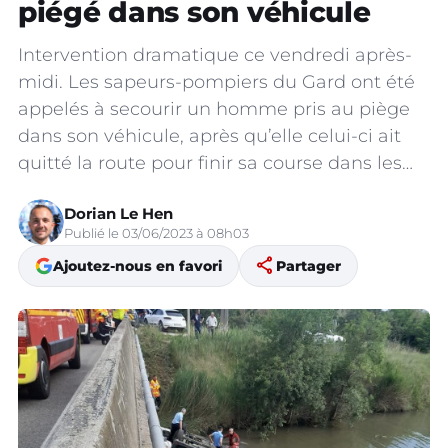
piégé dans son véhicule
Intervention dramatique ce vendredi après-
midi. Les sapeurs-pompiers du Gard ont été
appelés à secourir un homme pris au piège
dans son véhicule, après qu’elle celui-ci ait
quitté la route pour finir sa course dans les…
Dorian Le Hen
Publié le 03/06/2023 à 08h03
share
Ajoutez-nous en favori
Partager