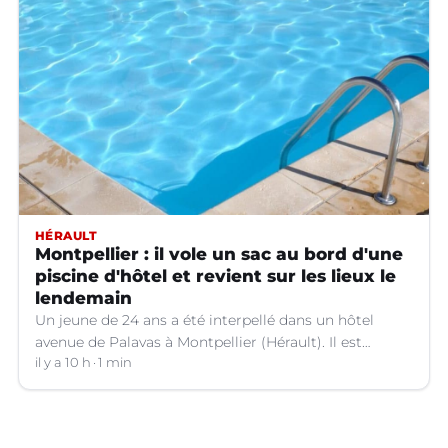
HÉRAULT
Montpellier : il vole un sac au bord d'une
piscine d'hôtel et revient sur les lieux le
lendemain
Un jeune de 24 ans a été interpellé dans un hôtel
avenue de Palavas à Montpellier (Hérault). Il est
suspecté d'avoir volé le sac d'une cliente.
il y a 10 h
1 min