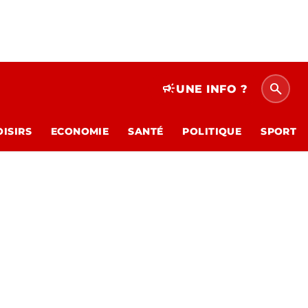
search
campaign
UNE INFO ?
OISIRS
ECONOMIE
SANTÉ
POLITIQUE
SPORT