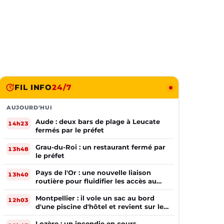
FIL INFO
24/7
AUJOURD'HUI
Aude : deux bars de plage à Leucate
14h23
fermés par le préfet
Grau-du-Roi : un restaurant fermé par
13h48
le préfet
Pays de l'Or : une nouvelle liaison
13h40
routière pour fluidifier les accès au
PIOM
Montpellier : il vole un sac au bord
12h03
d'une piscine d'hôtel et revient sur les
lieux le lendemain
Lozère : un incendie en cours