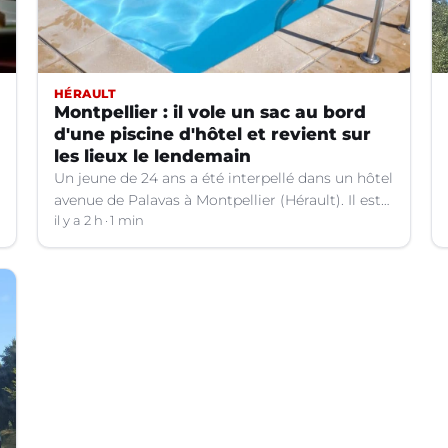
HÉRAULT
Montpellier : il vole un sac au bord
d'une piscine d'hôtel et revient sur
les lieux le lendemain
Un jeune de 24 ans a été interpellé dans un hôtel
avenue de Palavas à Montpellier (Hérault). Il est
suspecté d'avoir volé le sac d'une cliente.
il y a 2 h
1 min