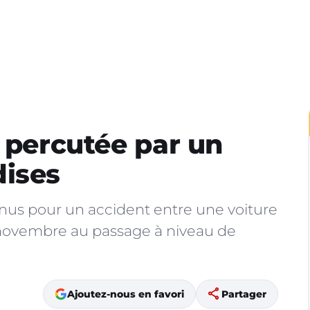
e percutée par un
dises
nus pour un accident entre une voiture
14 novembre au passage à niveau de
share
Ajoutez-nous en favori
Partager