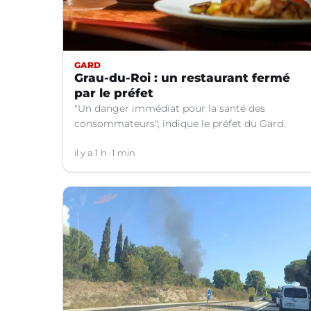
GARD
Grau-du-Roi : un restaurant fermé
par le préfet
"Un danger immédiat pour la santé des
consommateurs", indique le préfet du Gard.
il y a 1 h
1 min