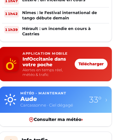
11h47
Nîmes : le Festival international de
11h42
tango débute demain
Hérault : un incendie en cours à
11h39
Castries
APPLICATION MOBILE
InfOccitanie dans
votre poche
Télécharger
Alertes en temps réel,
météo & trafic
MÉTÉO · MAINTENANT
33°
Aude
›
Carcassonne · Ciel dégagé
Consulter ma météo
›